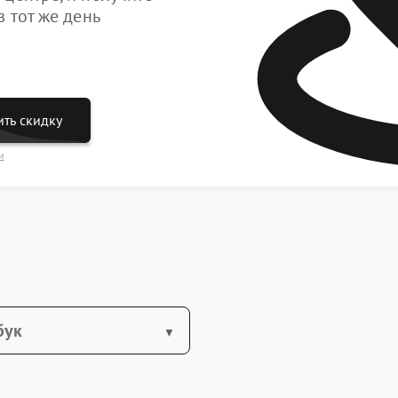
 тот же день
ть скидку
и
бук