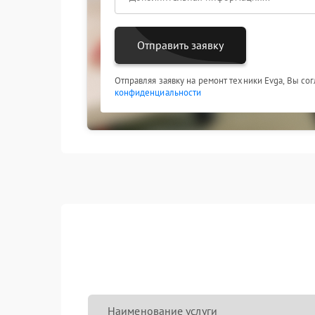
носите ноутбук в рюкзаке, используйте заглу
картинки (мерцание, шумы, периодическое про
специалистам. Своевременный ремонт Evga об
платы из-за короткого замыкания в окисливше
Отправить заявку
Отправляя заявку на ремонт техники Evga, Вы со
конфиденциальности
Наименование услуги