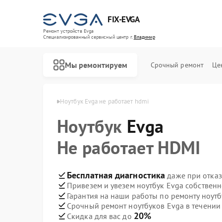
FIX-EVGA
Ремонт устройств Evga
Специализированный cервисный центр г.
Владимир
Мы ремонтируем
Срочный ремонт
Це
ов Evga в Владимире
Ноутбук Evga не работает hdmi
Ноутбук
Evga
Не работает HDMI
Бесплатная диагностика
даже при отказ
Привезем и увезем ноутбук Evga собствен
Гарантия на наши работы по ремонту ноут
Срочный ремонт ноутбуков Evga в течении
20%
Скидка для вас до