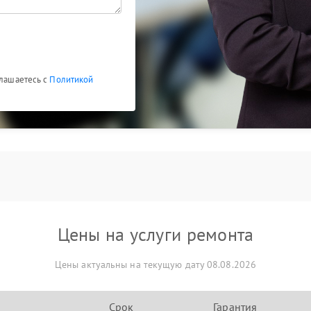
шку для порта. При первых признаках нестабильной
падание сигнала) не тяните с визитом к
ойдется намного дешевле, чем замена материнской
мся порту.
глашаетесь с
Политикой
Цены на услуги ремонта
Цены актуальны на текущую дату 08.08.2026
Срок
Гарантия