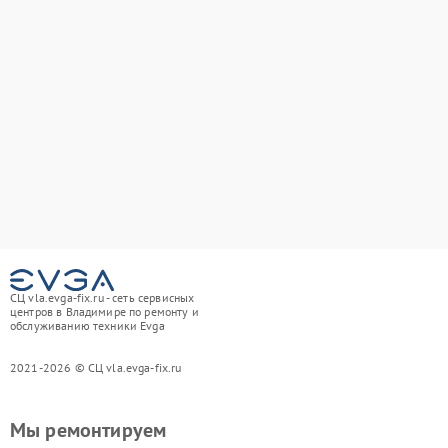
СЦ vla.evga-fix.ru - сеть сервисных
центров в Владимире по ремонту и
обслуживанию техники Evga
2021-2026 © СЦ vla.evga-fix.ru
Мы ремонтируем