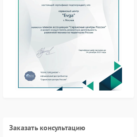
контактной группы.
Порядок проведения работ
Работы выполняются поэтапно:
диагностика состояния клавиатурного модуля;
разбор корпуса и оценка внутренних компонентов;
ремонт или замена неисправных элементов;
финальное тестирование.
Сервисный центр Evga использует совместимые
комплектующие и соблюдает технические
стандарты производителя. Это обеспечивает
стабильную работу клавиатуры после завершения
ремонта и продлевает срок эксплуатации ноутбука.
Заказать консультацию