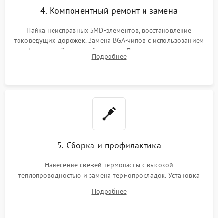
4. Компонентный ремонт и замена
Пайка неисправных SMD-элементов, восстановление
токоведущих дорожек. Замена BGA-чипов с использованием
инфракрасной паяльной станции. Прошивка микросхемы
Подробнее
BIOS или замена поврежденных портов USB
5. Сборка и профилактика
Нанесение свежей термопасты с высокой
теплопроводностью и замена термопрокладок. Установка
системы охлаждения, подключение всех внутренних
Подробнее
шлейфов, модулей памяти и накопителей. Предварительная
сборка корпуса.