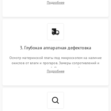
Подробнее
высохшей термопасты с кристаллов чипов.
3. Глубокая аппаратная дефектовка
Осмотр материнской платы под микроскопом на наличие
окислов от влаги и прогаров. Замеры сопротивлений и
дежурных напряжений. Проверка цепей питания,
Подробнее
мультиконтроллера, процессора и видеочипа.