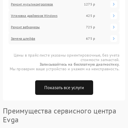
Ремонт мультиконтроллера
1275 р
Установка драйверов Windows
425 р
Ремонт вебкамеры
725 р
Замена шлейфа
675 р
Цены в прайс-листе указаны ориентировочные, без учета
стоимости запчастей.
Записывайтесь на бесплатную диагностику.
Мы проверим ваше устройство и укажем на неисправность.
Показать все услуги
Преимущества сервисного центра
Evga