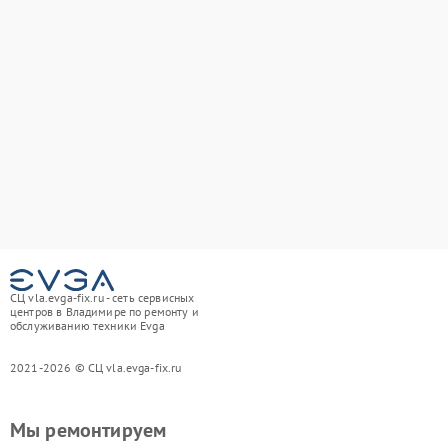
СЦ vla.evga-fix.ru - сеть сервисных
центров в Владимире по ремонту и
обслуживанию техники Evga
2021-2026 © СЦ vla.evga-fix.ru
Мы ремонтируем