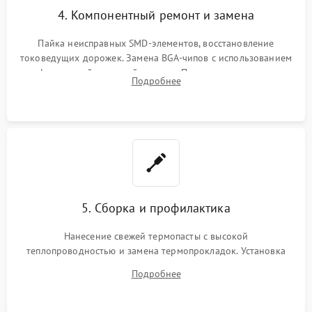
4. Компонентный ремонт и замена
Пайка неисправных SMD-элементов, восстановление
токоведущих дорожек. Замена BGA-чипов с использованием
инфракрасной паяльной станции. Прошивка микросхемы
Подробнее
BIOS или замена поврежденных портов USB
5. Сборка и профилактика
Нанесение свежей термопасты с высокой
теплопроводностью и замена термопрокладок. Установка
системы охлаждения, подключение всех внутренних
Подробнее
шлейфов, модулей памяти и накопителей. Предварительная
сборка корпуса.