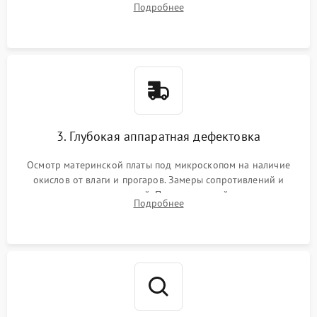
Подробнее
высохшей термопасты с кристаллов чипов.
3. Глубокая аппаратная дефектовка
Осмотр материнской платы под микроскопом на наличие
окислов от влаги и прогаров. Замеры сопротивлений и
дежурных напряжений. Проверка цепей питания,
Подробнее
мультиконтроллера, процессора и видеочипа.