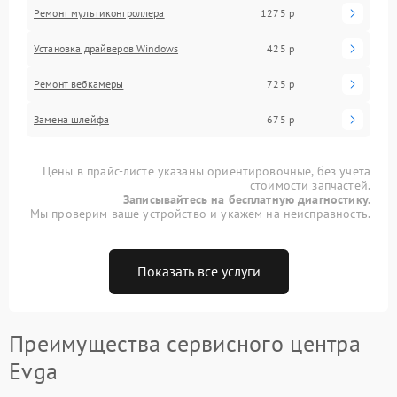
Ремонт мультиконтроллера
1275 р
Установка драйверов Windows
425 р
Ремонт вебкамеры
725 р
Замена шлейфа
675 р
Цены в прайс-листе указаны ориентировочные, без учета
стоимости запчастей.
Записывайтесь на бесплатную диагностику.
Мы проверим ваше устройство и укажем на неисправность.
Показать все услуги
Преимущества сервисного центра
Evga