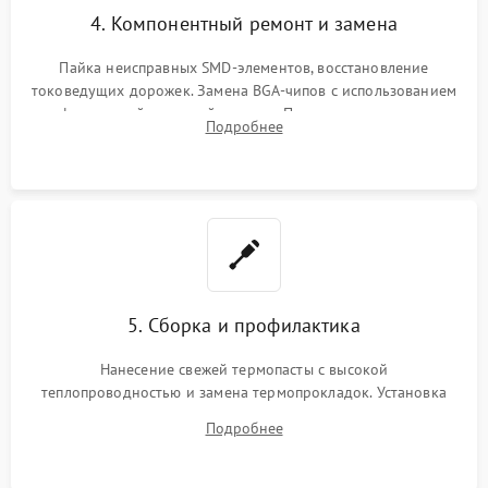
4. Компонентный ремонт и замена
Пайка неисправных SMD-элементов, восстановление
токоведущих дорожек. Замена BGA-чипов с использованием
инфракрасной паяльной станции. Прошивка микросхемы
Подробнее
BIOS или замена поврежденных портов USB
5. Сборка и профилактика
Нанесение свежей термопасты с высокой
теплопроводностью и замена термопрокладок. Установка
системы охлаждения, подключение всех внутренних
Подробнее
шлейфов, модулей памяти и накопителей. Предварительная
сборка корпуса.