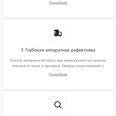
Подробнее
высохшей термопасты с кристаллов чипов.
3. Глубокая аппаратная дефектовка
Осмотр материнской платы под микроскопом на наличие
окислов от влаги и прогаров. Замеры сопротивлений и
дежурных напряжений. Проверка цепей питания,
Подробнее
мультиконтроллера, процессора и видеочипа.