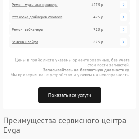
Ремонт мультиконтроллера
1275 р
Установка драйверов Windows
425 р
Ремонт вебкамеры
725 р
Замена шлейфа
675 р
Цены в прайс-листе указаны ориентировочные, без учета
стоимости запчастей.
Записывайтесь на бесплатную диагностику.
Мы проверим ваше устройство и укажем на неисправность.
Показать все услуги
Преимущества сервисного центра
Evga