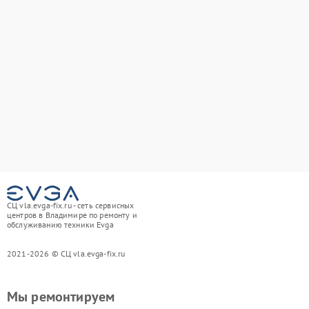
СЦ vla.evga-fix.ru - сеть сервисных
центров в Владимире по ремонту и
обслуживанию техники Evga
2021-2026 © СЦ vla.evga-fix.ru
Мы ремонтируем