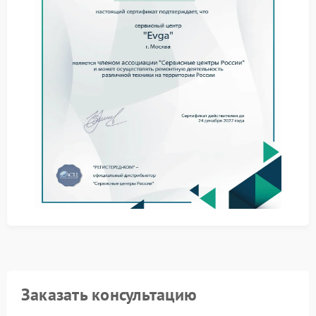
компонентов.
Как проходит ремонт
Обслуживание устройства выполняется поэтапно:
диагностика электронных элементов и соединений;
замена неисправного тачпада или шлейфа;
настройка драйверов и тестирование функций.
Сервисный центр Evga использует оригинальные
комплектующие и соблюдает технические
регламенты производителя. Это позволяет
обеспечить стабильную работу тачпада и исключить
повторное появление проблемы.
При первых признаках неисправности
рекомендуется не откладывать обращение к
специалистам, так как дальнейшая эксплуатация
может привести к дополнительным затратам на
ремонт.
Заказать консультацию