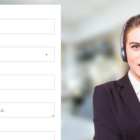
ения или высыхания термопасты;
 платы;
эксплуатации;
роя элементов питания.
фессионального оборудования;
ости;
етом модели ноутбука и характера поломки;
х и соблюдение заводских стандартов.
о комплексный процесс, включающий замену
ждения и тестирование работоспособности после
ление функциональности ноутбука и сохранение его