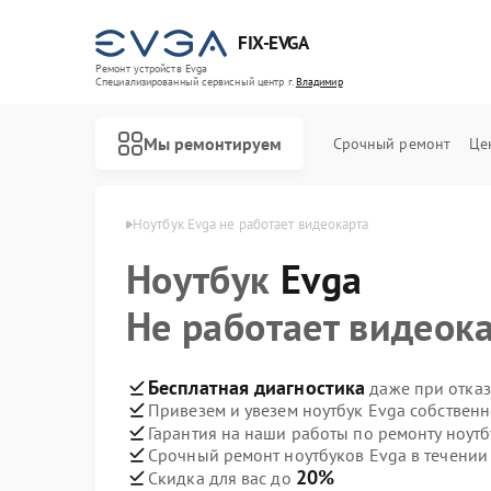
FIX-EVGA
Ремонт устройств Evga
Специализированный cервисный центр г.
Владимир
Мы ремонтируем
Срочный ремонт
Це
ов Evga в Владимире
Ноутбук Evga не работает видеокарта
Ноутбук
Evga
Не работает видеок
Бесплатная диагностика
даже при отказ
Привезем и увезем ноутбук Evga собствен
Гарантия на наши работы по ремонту ноут
Срочный ремонт ноутбуков Evga в течении
20%
Скидка для вас до