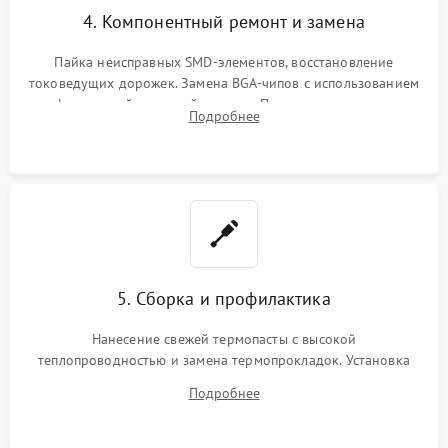
4. Компонентный ремонт и замена
Пайка неисправных SMD-элементов, восстановление
токоведущих дорожек. Замена BGA-чипов с использованием
инфракрасной паяльной станции. Прошивка микросхемы
Подробнее
BIOS или замена поврежденных портов USB
5. Сборка и профилактика
Нанесение свежей термопасты с высокой
теплопроводностью и замена термопрокладок. Установка
системы охлаждения, подключение всех внутренних
Подробнее
шлейфов, модулей памяти и накопителей. Предварительная
сборка корпуса.