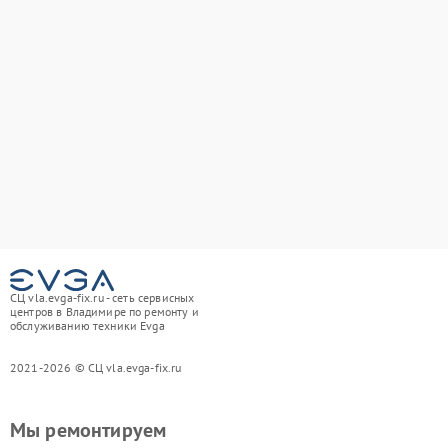
СЦ vla.evga-fix.ru - сеть сервисных
центров в Владимире по ремонту и
обслуживанию техники Evga
2021-2026 © СЦ vla.evga-fix.ru
Мы ремонтируем