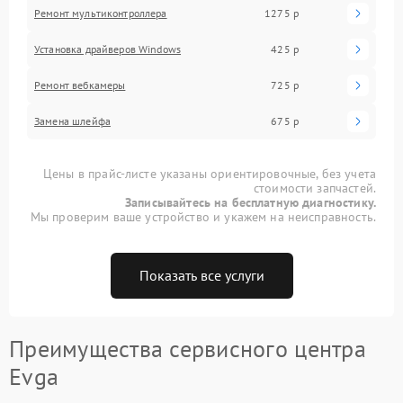
Ремонт мультиконтроллера
1275 р
Установка драйверов Windows
425 р
Ремонт вебкамеры
725 р
Замена шлейфа
675 р
Цены в прайс-листе указаны ориентировочные, без учета
стоимости запчастей.
Записывайтесь на бесплатную диагностику.
Мы проверим ваше устройство и укажем на неисправность.
Показать все услуги
Преимущества сервисного центра
Evga