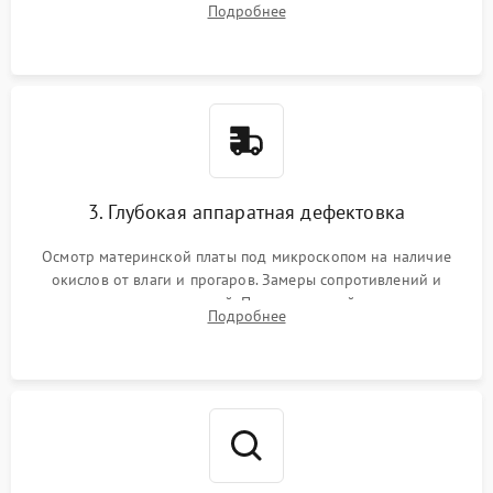
Подробнее
высохшей термопасты с кристаллов чипов.
3. Глубокая аппаратная дефектовка
Осмотр материнской платы под микроскопом на наличие
окислов от влаги и прогаров. Замеры сопротивлений и
дежурных напряжений. Проверка цепей питания,
Подробнее
мультиконтроллера, процессора и видеочипа.