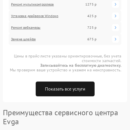
Ремонт мультиконтроллера
1275 р
Установка драйверов Windows
425 р
Ремонт вебкамеры
725 р
Замена шлейфа
675 р
Цены в прайс-листе указаны ориентировочные, без учета
стоимости запчастей.
Записывайтесь на бесплатную диагностику.
Мы проверим ваше устройство и укажем на неисправность.
Показать все услуги
Преимущества сервисного центра
Evga