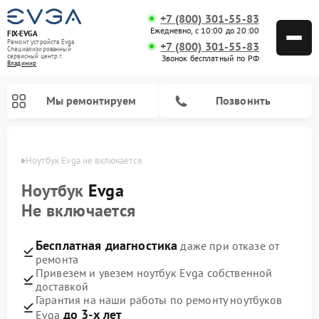
+7 (800) 301-55-83
Ежедневно, с 10:00 до 20:00
FIX-EVGA
Ремонт устройств Evga
+7 (800) 301-55-83
Специализированный
cервисный центр г.
Звонок бесплатный по РФ
Владимир
Мы ремонтируем
Позвонить
имире
Ноутбук Evga не включается
Ноутбук
Evga
Не включается
Бесплатная диагностика
даже при отказе от
ремонта
Привезем и увезем ноутбук Evga собственной
доставкой
Гарантия на наши работы по ремонту ноутбуков
до 3-х лет
Evga