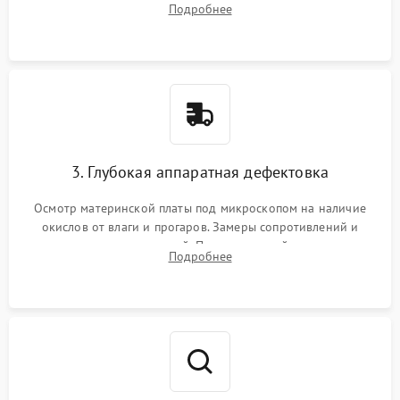
Подробнее
высохшей термопасты с кристаллов чипов.
3. Глубокая аппаратная дефектовка
Осмотр материнской платы под микроскопом на наличие
окислов от влаги и прогаров. Замеры сопротивлений и
дежурных напряжений. Проверка цепей питания,
Подробнее
мультиконтроллера, процессора и видеочипа.