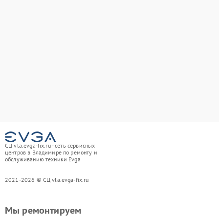
СЦ vla.evga-fix.ru - сеть сервисных
центров в Владимире по ремонту и
обслуживанию техники Evga
2021-2026 © СЦ vla.evga-fix.ru
Мы ремонтируем