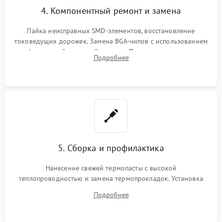
4. Компонентный ремонт и замена
Пайка неисправных SMD-элементов, восстановление
токоведущих дорожек. Замена BGA-чипов с использованием
инфракрасной паяльной станции. Прошивка микросхемы
Подробнее
BIOS или замена поврежденных портов USB
5. Сборка и профилактика
Нанесение свежей термопасты с высокой
теплопроводностью и замена термопрокладок. Установка
системы охлаждения, подключение всех внутренних
Подробнее
шлейфов, модулей памяти и накопителей. Предварительная
сборка корпуса.