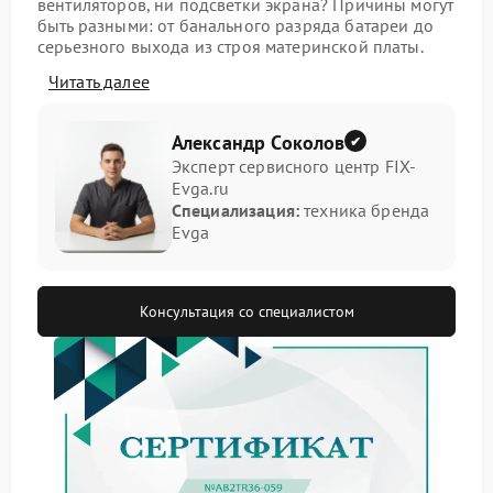
вентиляторов, ни подсветки экрана? Причины могут
быть разными: от банального разряда батареи до
серьезного выхода из строя материнской платы.
Важно не паниковать и провести первичную
Читать далее
диагностику, а затем доверить ремонт Evga
профессионалам.
Александр Соколов
Что можно проверить
Эксперт сервисного центр FIX-
самостоятельно
Evga.ru
Специализация:
техника бренда
Evga
Прежде чем везти ноут в мастерскую, выполните
несколько простых шагов. Они помогут исключить
очевидные проблемы:
Консультация со специалистом
подключите зарядное устройство и убедитесь,
что индикатор питания горит (если
предусмотрен);
попробуйте запустить ноут без батареи, только от
сети;
отключите все внешние устройства: мышь,
флешки, внешний монитор;
подержите кнопку питания нажатой 30-40
секунд для снятия остаточного заряда.