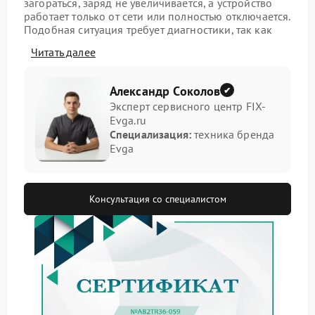
загораться, заряд не увеличивается, а устройство
работает только от сети или полностью отключается.
Подобная ситуация требует диагностики, так как
эксплуатация при нестабильном питании способна
Читать далее
привести к дополнительным повреждениям.
Возможные причины
Александр Соколов
неисправности
Эксперт сервисного центр FIX-
Evga.ru
Специализация:
техника бренда
Перед обращением в сервис рекомендуется учесть
Evga
основные факторы:
неисправность блока питания или кабеля;
износ аккумулятора;
Консультация со специалистом
повреждение разъема питания;
сбои контроллера зарядки на плате.
Точный ремонт Evga определяется после
профессиональной диагностики. Самостоятельная
разборка может усугубить состояние устройства и
увеличить итоговую стоимость работ.
Как проходит обслуживание