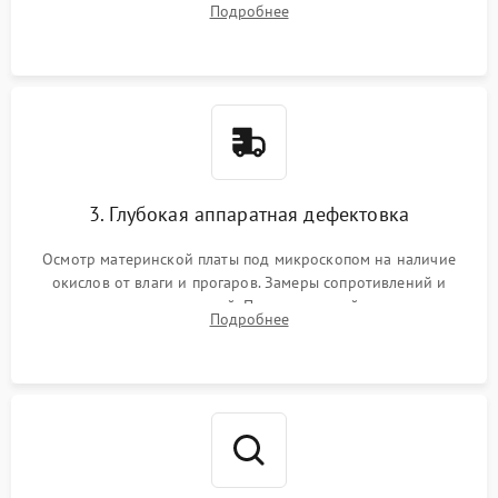
Подробнее
высохшей термопасты с кристаллов чипов.
3. Глубокая аппаратная дефектовка
Осмотр материнской платы под микроскопом на наличие
окислов от влаги и прогаров. Замеры сопротивлений и
дежурных напряжений. Проверка цепей питания,
Подробнее
мультиконтроллера, процессора и видеочипа.