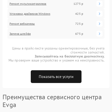
Ремонт мультиконтроллера
1275 р
Установка драйверов Windows
425 р
Ремонт вебкамеры
725 р
Замена шлейфа
675 р
Цены в прайс-листе указаны ориентировочные, без учета
стоимости запчастей.
Записывайтесь на бесплатную диагностику.
Мы проверим ваше устройство и укажем на неисправность.
Показать все услуги
Преимущества сервисного центра
Evga