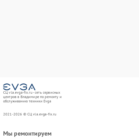
СЦ vla.evga-fix.ru - сеть сервисных
центров в Владимире по ремонту и
обслуживанию техники Evga
2021-2026 © СЦ vla.evga-fix.ru
Мы ремонтируем