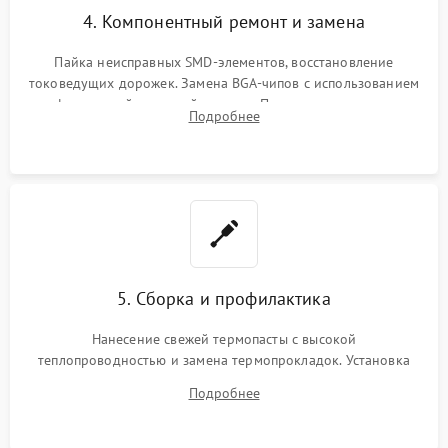
4. Компонентный ремонт и замена
Пайка неисправных SMD-элементов, восстановление
токоведущих дорожек. Замена BGA-чипов с использованием
инфракрасной паяльной станции. Прошивка микросхемы
Подробнее
BIOS или замена поврежденных портов USB
5. Сборка и профилактика
Нанесение свежей термопасты с высокой
теплопроводностью и замена термопрокладок. Установка
системы охлаждения, подключение всех внутренних
Подробнее
шлейфов, модулей памяти и накопителей. Предварительная
сборка корпуса.