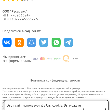
ООО "Русервис"
ИНН 7702633247
ОГРН 1077746335776
Поделиться в соц. сетях:
Мы принимаем
все формы оплаты
Политика конфиденциальности
Вся информация на сайте носит исключительно справочный характер.
Товарные знаки используются исключительно для описания устройств, в отношении которых
сервисные центры vla.evga-fix.ru предоставляют услуги по ремонту. Услуги оказываются в
неавторизованных сервисных центрах vla.evga-fix.ru, которые не связаны с
правообладателями товарных знаков или их официальными представителями.
Ремонт осуществляется для устройств, уже введенных в гражданский оборот в соответствии
Этот сайт использует файлы cookie. Вы можете
со статьей 1487 ГК РФ.
Использование товарных знаков не преследует цели индивидуализации услуг или введения