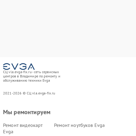
СЦ vla.evga-fix.ru - сеть сервисных
центров в Владимире по ремонту и
обслуживанию техники Evga
2021-2026 © СЦ vla.evga-fix.ru
Мы ремонтируем
Ремонт видеокарт
Ремонт ноутбуков Evga
Evga