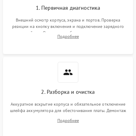
1. Первичная диагностика
Внешний осмотр корпуса, экрана и портов. Проверка
реакции на кнопку включения и подключение зарядного
устройства. Оценка потребления тока с помощью
Подробнее
лабораторного блока питания для локализации проблемы.
2. Разборка и очистка
Аккуратное вскрытие корпуса и обязательное отключение
шлейфа аккумулятора для обесточивания платы. Демонтаж
системы охлаждения, очистка кулера от пыли и удаление
Подробнее
высохшей термопасты с кристаллов чипов.