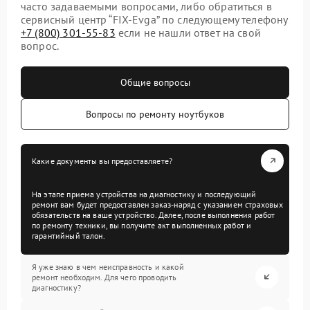
часто задаваемыми вопросами, либо обратиться в
сервисный центр “FIX-Evga” по следующему телефону
+7 (800) 301-55-83
если не нашли ответ на свой
вопрос.
Общие вопросы
Вопросы по ремонту ноутбуков
Какие документы вы предоставляете?
На этапе приема устройства на диагностику и последующий
ремонт вам будет предоставлен заказ-наряд с указанием страховых
обязательств на ваше устройство. Далее, после выполнения работ
по ремонту техники, вы получите акт выполненных работ и
гарантийный талон.
Я уже знаю в чем неисправность и какой
ремонт необходим. Для чего проводить
диагностику?