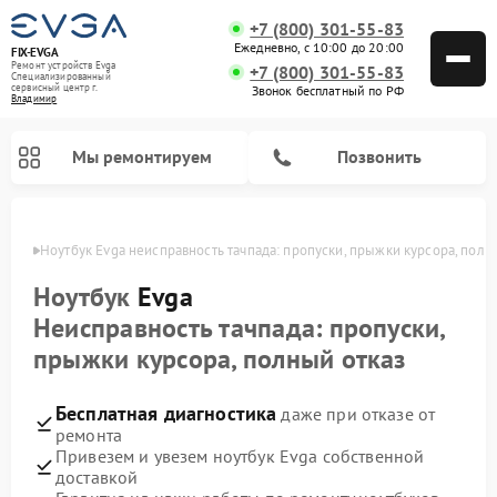
+7 (800) 301-55-83
Ежедневно, с 10:00 до 20:00
FIX-EVGA
Ремонт устройств Evga
+7 (800) 301-55-83
Специализированный
cервисный центр г.
Звонок бесплатный по РФ
Владимир
Мы ремонтируем
Позвонить
имире
Ноутбук Evga неисправность тачпада: пропуски, прыжки курсора, полн
Ноутбук
Evga
Неисправность тачпада: пропуски,
прыжки курсора, полный отказ
Бесплатная диагностика
даже при отказе от
ремонта
Привезем и увезем ноутбук Evga собственной
доставкой