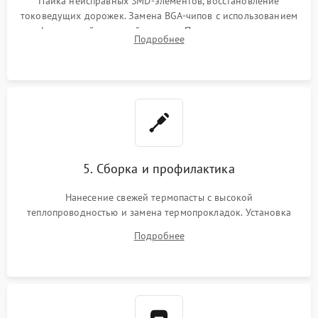
Пайка неисправных SMD-элементов, восстановление
токоведущих дорожек. Замена BGA-чипов с использованием
инфракрасной паяльной станции. Прошивка микросхемы
Подробнее
BIOS или замена поврежденных портов USB
5. Сборка и профилактика
Нанесение свежей термопасты с высокой
теплопроводностью и замена термопрокладок. Установка
системы охлаждения, подключение всех внутренних
Подробнее
шлейфов, модулей памяти и накопителей. Предварительная
сборка корпуса.