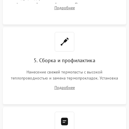
инфракрасной паяльной станции. Прошивка микросхемы
Подробнее
BIOS или замена поврежденных портов USB
5. Сборка и профилактика
Нанесение свежей термопасты с высокой
теплопроводностью и замена термопрокладок. Установка
системы охлаждения, подключение всех внутренних
Подробнее
шлейфов, модулей памяти и накопителей. Предварительная
сборка корпуса.