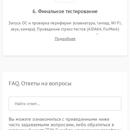
6. Финальное тестирование
Запуск ОС и проверка периферии (клавиатура, тачпад, Wi-Fi,
звук, камера). Проведение стресс-тестов (AIDA64, FurMark)
для контроля температурного режима и стабильности
Подробнее
системы под пиковой нагрузкой.
FAQ. Ответы на вопросы
Вы можете ознакомиться с приведенными ниже
часто задаваемыми вопросами, либо обратиться в
сервисный центр “FIX-Evga” по следующему телефону