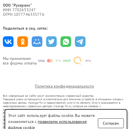
ООО "Русервис"
ИНН 7702633247
ОГРН 1077746335776
Поделиться в соц. сетях:
Мы принимаем
все формы оплаты
Политика конфиденциальности
Вся информация на сайте носит исключительно справочный характер.
Товарные знаки используются исключительно для описания устройств, в отношении которых
сервисные центры vla.evga-fix.ru предоставляют услуги по ремонту. Услуги оказываются в
неавторизованных сервисных центрах vla.evga-fix.ru, которые не связаны с
правообладателями товарных знаков или их официальными представителями.
Ремонт осуществляется для устройств, уже введенных в гражданский оборот в соответствии
Этот сайт использует файлы cookie. Вы можете
со статьей 1487 ГК РФ.
Использование товарных знаков не преследует цели индивидуализации услуг или введения
ознакомиться с
правилами использования
Согласен
потребителей в заблуждение, а служит для информирования о предоставляемых услугах по
ремонту техники указанных брендов.
файлов cookie