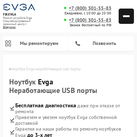
+7 (800) 301-55-83
Ежедневно, с 10:00 до 20:00
FIX-EVGA
Ремонт устройств Evga
+7 (800) 301-55-83
Специализированный
cервисный центр г.
Звонок бесплатный по РФ
Владимир
Мы ремонтируем
Позвонить
имире
Ноутбук Evga неработающие usb порты
Ноутбук
Evga
Неработающие USB порты
Бесплатная диагностика
даже при отказе от
ремонта
Привезем и увезем ноутбук Evga собственной
доставкой
Гарантия на наши работы по ремонту ноутбуков
до 3-х лет
Evga