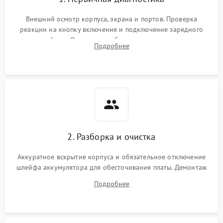
Внешний осмотр корпуса, экрана и портов. Проверка
реакции на кнопку включения и подключение зарядного
устройства. Оценка потребления тока с помощью
Подробнее
лабораторного блока питания для локализации проблемы.
2. Разборка и очистка
Аккуратное вскрытие корпуса и обязательное отключение
шлейфа аккумулятора для обесточивания платы. Демонтаж
системы охлаждения, очистка кулера от пыли и удаление
Подробнее
высохшей термопасты с кристаллов чипов.