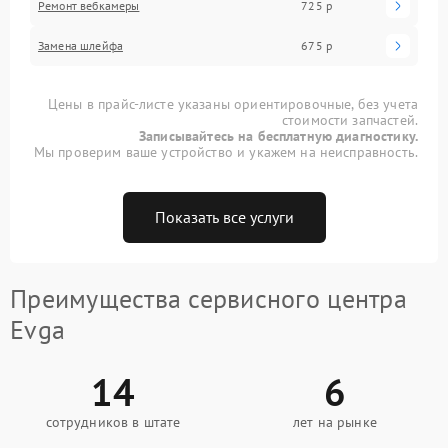
Ремонт вебкамеры
725 р
Замена шлейфа
675 р
Цены в прайс-листе указаны ориентировочные, без учета
стоимости запчастей.
Записывайтесь на бесплатную диагностику.
Мы проверим ваше устройство и укажем на неисправность.
Показать все услуги
Преимущества сервисного центра
Evga
14
6
сотрудников в штате
лет на рынке