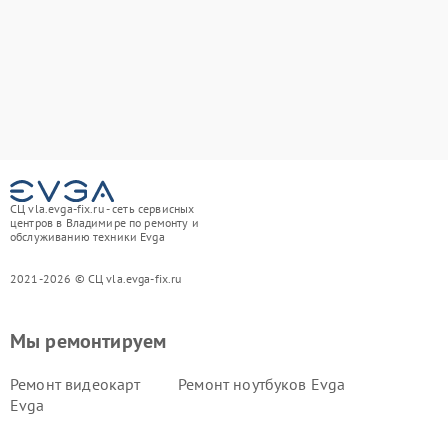
СЦ vla.evga-fix.ru - сеть сервисных
центров в Владимире по ремонту и
обслуживанию техники Evga
2021-2026 © СЦ vla.evga-fix.ru
Мы ремонтируем
Ремонт видеокарт
Ремонт ноутбуков Evga
Evga