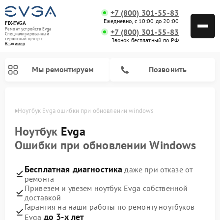
+7 (800) 301-55-83
Ежедневно, с 10:00 до 20:00
FIX-EVGA
Ремонт устройств Evga
+7 (800) 301-55-83
Специализированный
cервисный центр г.
Звонок бесплатный по РФ
Владимир
Мы ремонтируем
Позвонить
имире
Ноутбук Evga ошибки при обновлении windows
Ноутбук
Evga
Ошибки при обновлении Windows
Бесплатная диагностика
даже при отказе от
ремонта
Привезем и увезем ноутбук Evga собственной
доставкой
Гарантия на наши работы по ремонту ноутбуков
до 3-х лет
Evga