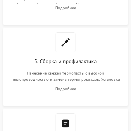
инфракрасной паяльной станции. Прошивка микросхемы
Подробнее
BIOS или замена поврежденных портов USB
5. Сборка и профилактика
Нанесение свежей термопасты с высокой
теплопроводностью и замена термопрокладок. Установка
системы охлаждения, подключение всех внутренних
Подробнее
шлейфов, модулей памяти и накопителей. Предварительная
сборка корпуса.