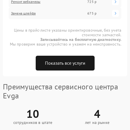
Ремонт вебкамеры
725 р
Замена шлейфа
675 р
Цены в прайс-листе указаны ориентировочные, без учета
стоимости запчастей.
Записывайтесь на бесплатную диагностику.
Мы проверим ваше устройство и укажем на неисправность.
Показать все услуги
Преимущества сервисного центра
Evga
10
4
сотрудников в штате
лет на рынке