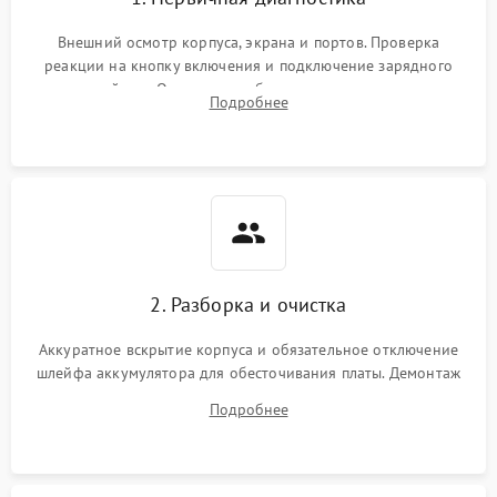
Внешний осмотр корпуса, экрана и портов. Проверка
реакции на кнопку включения и подключение зарядного
устройства. Оценка потребления тока с помощью
Подробнее
лабораторного блока питания для локализации проблемы.
2. Разборка и очистка
Аккуратное вскрытие корпуса и обязательное отключение
шлейфа аккумулятора для обесточивания платы. Демонтаж
системы охлаждения, очистка кулера от пыли и удаление
Подробнее
высохшей термопасты с кристаллов чипов.