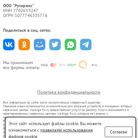
ООО "Русервис"
ИНН 7702633247
ОГРН 1077746335776
Поделиться в соц. сетях:
Мы принимаем
все формы оплаты
Политика конфиденциальности
Вся информация на сайте носит исключительно справочный характер.
Товарные знаки используются исключительно для описания устройств, в отношении которых
сервисные центры vla.evga-fix.ru предоставляют услуги по ремонту. Услуги оказываются в
неавторизованных сервисных центрах vla.evga-fix.ru, которые не связаны с
правообладателями товарных знаков или их официальными представителями.
Ремонт осуществляется для устройств, уже введенных в гражданский оборот в соответствии
Этот сайт использует файлы cookie. Вы можете
со статьей 1487 ГК РФ.
Использование товарных знаков не преследует цели индивидуализации услуг или введения
ознакомиться с
правилами использования
Согласен
потребителей в заблуждение, а служит для информирования о предоставляемых услугах по
ремонту техники указанных брендов.
файлов cookie