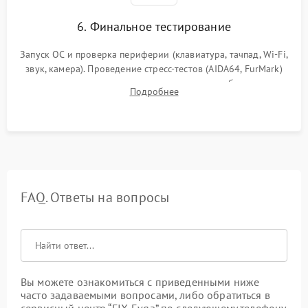
6. Финальное тестирование
Запуск ОС и проверка периферии (клавиатура, тачпад, Wi-Fi,
звук, камера). Проведение стресс-тестов (AIDA64, FurMark)
для контроля температурного режима и стабильности
Подробнее
системы под пиковой нагрузкой.
FAQ. Ответы на вопросы
Вы можете ознакомиться с приведенными ниже
часто задаваемыми вопросами, либо обратиться в
сервисный центр “FIX-Evga” по следующему телефону