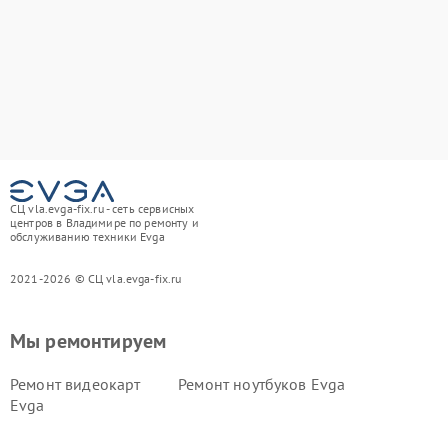
СЦ vla.evga-fix.ru - сеть сервисных
центров в Владимире по ремонту и
обслуживанию техники Evga
2021-2026 © СЦ vla.evga-fix.ru
Мы ремонтируем
Ремонт видеокарт
Ремонт ноутбуков Evga
Evga