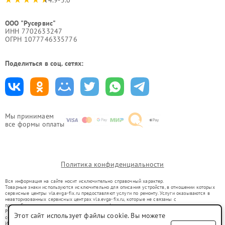
ООО "Русервис"
ИНН 7702633247
ОГРН 1077746335776
Поделиться в соц. сетях:
Мы принимаем
все формы оплаты
Политика конфиденциальности
Вся информация на сайте носит исключительно справочный характер.
Товарные знаки используются исключительно для описания устройств, в отношении которых
сервисные центры vla.evga-fix.ru предоставляют услуги по ремонту. Услуги оказываются в
неавторизованных сервисных центрах vla.evga-fix.ru, которые не связаны с
правообладателями товарных знаков или их официальными представителями.
Ремонт осуществляется для устройств, уже введенных в гражданский оборот в соответствии
Этот сайт использует файлы cookie. Вы можете
со статьей 1487 ГК РФ.
Использование товарных знаков не преследует цели индивидуализации услуг или введения