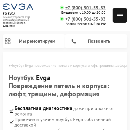
+7 (800) 301-55-83
Ежедневно, с 10:00 до 20:00
FIX-EVGA
Ремонт устройств Evga
+7 (800) 301-55-83
Специализированный
cервисный центр г.
Звонок бесплатный по РФ
Владимир
Мы ремонтируем
Позвонить
имире
Ноутбук Evga повреждение петель и корпуса: люфт, трещины, деформ
Ноутбук
Evga
Повреждение петель и корпуса:
люфт, трещины, деформация
Бесплатная диагностика
даже при отказе от
ремонта
Привезем и увезем ноутбук Evga собственной
доставкой