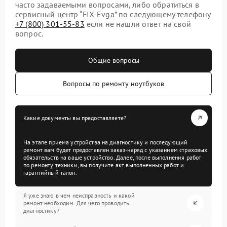
часто задаваемыми вопросами, либо обратиться в
сервисный центр “FIX-Evga” по следующему телефону
+7 (800) 301-55-83
если не нашли ответ на свой
вопрос.
Общие вопросы
Вопросы по ремонту ноутбуков
Какие документы вы предоставляете?
На этапе приема устройства на диагностику и последующий
ремонт вам будет предоставлен заказ-наряд с указанием страховых
обязательств на ваше устройство. Далее, после выполнения работ
по ремонту техники, вы получите акт выполненных работ и
гарантийный талон.
Я уже знаю в чем неисправность и какой
ремонт необходим. Для чего проводить
диагностику?