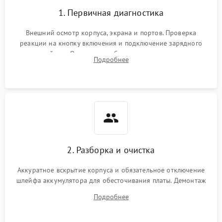
1. Первичная диагностика
Внешний осмотр корпуса, экрана и портов. Проверка
реакции на кнопку включения и подключение зарядного
устройства. Оценка потребления тока с помощью
Подробнее
лабораторного блока питания для локализации проблемы.
2. Разборка и очистка
Аккуратное вскрытие корпуса и обязательное отключение
шлейфа аккумулятора для обесточивания платы. Демонтаж
системы охлаждения, очистка кулера от пыли и удаление
Подробнее
высохшей термопасты с кристаллов чипов.