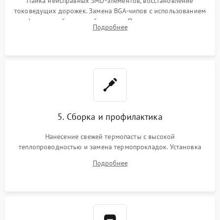
Пайка неисправных SMD-элементов, восстановление
токоведущих дорожек. Замена BGA-чипов с использованием
инфракрасной паяльной станции. Прошивка микросхемы
Подробнее
BIOS или замена поврежденных портов USB
5. Сборка и профилактика
Нанесение свежей термопасты с высокой
теплопроводностью и замена термопрокладок. Установка
системы охлаждения, подключение всех внутренних
Подробнее
шлейфов, модулей памяти и накопителей. Предварительная
сборка корпуса.