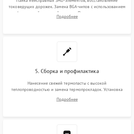
Пайка неисправных SMD-элементов, восстановление
токоведущих дорожек. Замена BGA-чипов с использованием
инфракрасной паяльной станции. Прошивка микросхемы
Подробнее
BIOS или замена поврежденных портов USB
5. Сборка и профилактика
Нанесение свежей термопасты с высокой
теплопроводностью и замена термопрокладок. Установка
системы охлаждения, подключение всех внутренних
Подробнее
шлейфов, модулей памяти и накопителей. Предварительная
сборка корпуса.