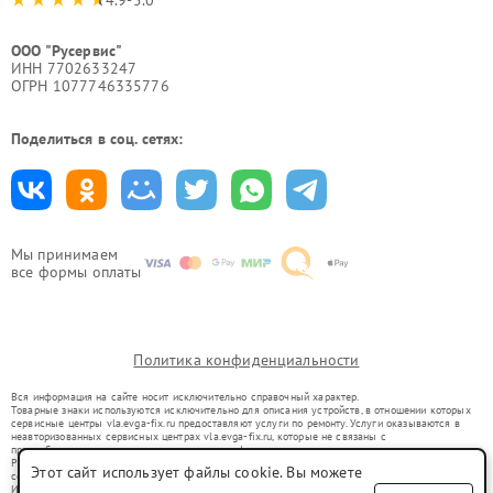
ООО "Русервис"
ИНН 7702633247
ОГРН 1077746335776
Поделиться в соц. сетях:
Мы принимаем
все формы оплаты
Политика конфиденциальности
Вся информация на сайте носит исключительно справочный характер.
Товарные знаки используются исключительно для описания устройств, в отношении которых
сервисные центры vla.evga-fix.ru предоставляют услуги по ремонту. Услуги оказываются в
неавторизованных сервисных центрах vla.evga-fix.ru, которые не связаны с
правообладателями товарных знаков или их официальными представителями.
Ремонт осуществляется для устройств, уже введенных в гражданский оборот в соответствии
Этот сайт использует файлы cookie. Вы можете
со статьей 1487 ГК РФ.
Использование товарных знаков не преследует цели индивидуализации услуг или введения