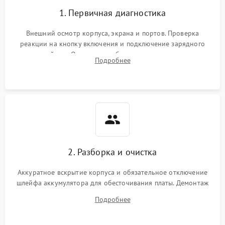
1. Первичная диагностика
Внешний осмотр корпуса, экрана и портов. Проверка
реакции на кнопку включения и подключение зарядного
устройства. Оценка потребления тока с помощью
Подробнее
лабораторного блока питания для локализации проблемы.
2. Разборка и очистка
Аккуратное вскрытие корпуса и обязательное отключение
шлейфа аккумулятора для обесточивания платы. Демонтаж
системы охлаждения, очистка кулера от пыли и удаление
Подробнее
высохшей термопасты с кристаллов чипов.