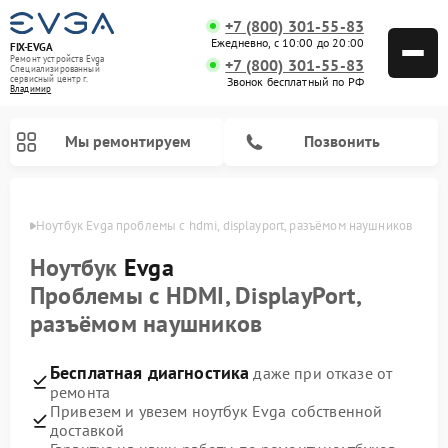
+7 (800) 301-55-83
Ежедневно, с 10:00 до 20:00
FIX-EVGA
Ремонт устройств Evga
+7 (800) 301-55-83
Специализированный
cервисный центр г.
Звонок бесплатный по РФ
Владимир
Мы ремонтируем
Позвонить
имире
Ноутбук Evga проблемы с hdmi, displayport, разъёмом наушников
Ноутбук
Evga
Проблемы с HDMI, DisplayPort,
разъёмом наушников
Бесплатная диагностика
даже при отказе от
ремонта
Привезем и увезем ноутбук Evga собственной
доставкой