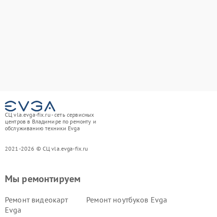
СЦ vla.evga-fix.ru - сеть сервисных
центров в Владимире по ремонту и
обслуживанию техники Evga
2021-2026 © СЦ vla.evga-fix.ru
Мы ремонтируем
Ремонт видеокарт
Ремонт ноутбуков Evga
Evga