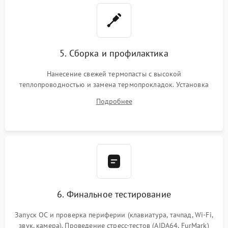
5. Сборка и профилактика
Нанесение свежей термопасты с высокой
теплопроводностью и замена термопрокладок. Установка
системы охлаждения, подключение всех внутренних
Подробнее
шлейфов, модулей памяти и накопителей. Предварительная
сборка корпуса.
6. Финальное тестирование
Запуск ОС и проверка периферии (клавиатура, тачпад, Wi-Fi,
звук, камера). Проведение стресс-тестов (AIDA64, FurMark)