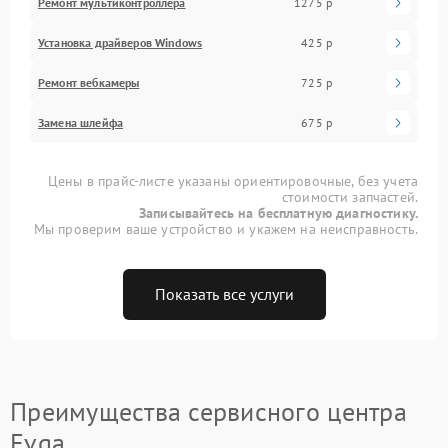
Ремонт мультиконтроллера
1275 р
Установка драйверов Windows
425 р
Ремонт вебкамеры
725 р
Замена шлейфа
675 р
Цены в прайс-листе указаны ориентировочные, без учета
стоимости запчастей.
Записывайтесь на бесплатную диагностику.
Мы проверим ваше устройство и укажем на неисправность.
Показать все услуги
Преимущества сервисного центра
Evga