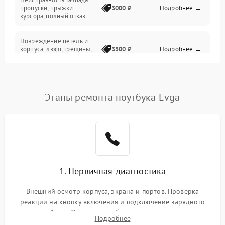
Сеть и интернет
пропуски, прыжки
3000 ₽
Подробнее →
курсора, полный отказ
Система охлаждения
Повреждение петель и
корпуса: люфт, трещины,
3500 ₽
Подробнее →
деформация
Проблемы аккумулятора:
быстрая разрядка,
2500 ₽
Подробнее →
Этапы ремонта ноутбука Evga
невозможность зарядки,
вздутие
Неисправность зарядного
устройства или разъёма
2000 ₽
Подробнее →
питания
1. Первичная диагностика
Перегрев из‑за пыли,
износа термопасты или
2500 ₽
Подробнее →
неисправности кулера
Внешний осмотр корпуса, экрана и портов. Проверка
реакции на кнопку включения и подключение зарядного
устройства. Оценка потребления тока с помощью
Выход из строя SSD или
Подробнее
HDD: медленная загрузка,
лабораторного блока питания для локализации проблемы.