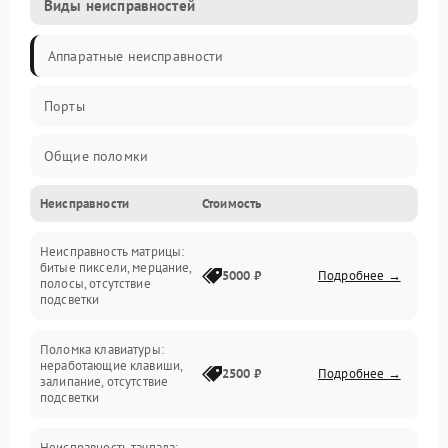
Виды неисправностей
Аппаратные неисправности
Порты
Общие поломки
Неисправности
Стоимость
Устройства
Неисправность матрицы:
Программные ошибки
битые пиксели, мерцание,
5000 ₽
Подробнее →
полосы, отсутствие
подсветки
Электрические и системные сбои
Поломка клавиатуры:
Интерфейсные проблемы
неработающие клавиши,
2500 ₽
Подробнее →
залипание, отсутствие
подсветки
Батарея
Неисправность тачпада: