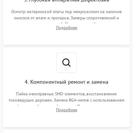
Осмотр материнской платы под микроскопом на наличие
окислов от влаги и прогаров. Замеры сопротивлений и
дежурных напряжений. Проверка цепей питания,
Подробнее
мультиконтроллера, процессора и видеочипа.
4. Компонентный ремонт и замена
Пайка неисправных SMD-элементов, восстановление
токоведущих дорожек. Замена BGA-чипов с использованием
инфракрасной паяльной станции. Прошивка микросхемы
Подробнее
BIOS или замена поврежденных портов USB