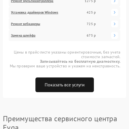
Ремонт мультиконтроллера
1275 р
Установка драйверов Windows
425 р
Ремонт вебкамеры
725 р
Замена шлейфа
675 р
Цены в прайс-листе указаны ориентировочные, без учета
стоимости запчастей.
Записывайтесь на бесплатную диагностику.
Мы проверим ваше устройство и укажем на неисправность.
Показать все услуги
Преимущества сервисного центра
Evga