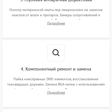
Осмотр материнской платы под микроскопом на наличие
окислов от влаги и прогаров. Замеры сопротивлений и
дежурных напряжений. Проверка цепей питания,
Подробнее
мультиконтроллера, процессора и видеочипа.
4. Компонентный ремонт и замена
Пайка неисправных SMD-элементов, восстановление
токоведущих дорожек. Замена BGA-чипов с использованием
инфракрасной паяльной станции. Прошивка микросхемы
Подробнее
BIOS или замена поврежденных портов USB