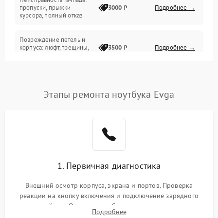
Сеть и интернет
пропуски, прыжки
3000 ₽
Подробнее →
курсора, полный отказ
Система охлаждения
Повреждение петель и
корпуса: люфт, трещины,
3500 ₽
Подробнее →
деформация
Проблемы аккумулятора:
быстрая разрядка,
2500 ₽
Подробнее →
Этапы ремонта ноутбука Evga
невозможность зарядки,
вздутие
Неисправность зарядного
устройства или разъёма
2000 ₽
Подробнее →
питания
1. Первичная диагностика
Перегрев из‑за пыли,
износа термопасты или
2500 ₽
Подробнее →
неисправности кулера
Внешний осмотр корпуса, экрана и портов. Проверка
реакции на кнопку включения и подключение зарядного
устройства. Оценка потребления тока с помощью
Выход из строя SSD или
Подробнее
HDD: медленная загрузка,
лабораторного блока питания для локализации проблемы.