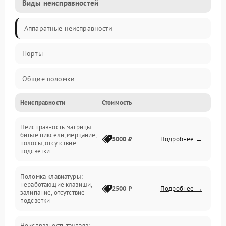
Виды неисправностей
Аппаратные неисправности
Порты
Общие поломки
Неисправности
Стоимость
Устройства
Неисправность матрицы:
Программные ошибки
битые пиксели, мерцание,
5000 ₽
Подробнее →
полосы, отсутствие
подсветки
Электрические и системные сбои
Поломка клавиатуры:
Интерфейсные проблемы
неработающие клавиши,
2500 ₽
Подробнее →
залипание, отсутствие
подсветки
Батарея
Неисправность тачпада: