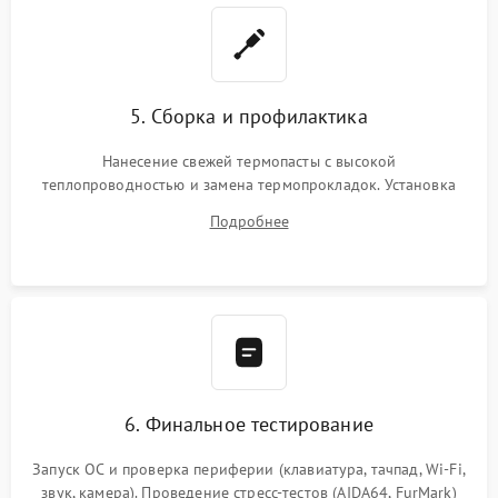
5. Сборка и профилактика
Нанесение свежей термопасты с высокой
теплопроводностью и замена термопрокладок. Установка
системы охлаждения, подключение всех внутренних
Подробнее
шлейфов, модулей памяти и накопителей. Предварительная
сборка корпуса.
6. Финальное тестирование
Запуск ОС и проверка периферии (клавиатура, тачпад, Wi-Fi,
звук, камера). Проведение стресс-тестов (AIDA64, FurMark)