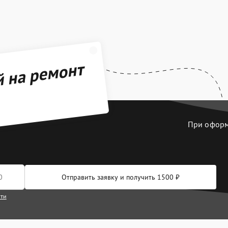
й на ремонт
При оформл
Отправить заявку и получить 1500 ₽
сти