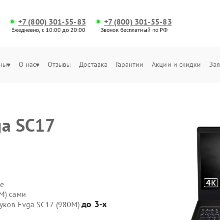
+7 (800) 301-55-83
+7 (800) 301-55-83
Ежедневно, с 10:00 до 20:00
Звонок бесплатный по РФ
ны
О нас
Отзывы
Доставка
Гарантии
Акции и скидки
Зая
ga SC17
е
е
M) сами
до 3-х
буков Evga SC17 (980M)