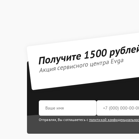
Получите 1500 рубле
Акция сервисного центра Evga
Отправляя, Вы соглашаетесь с
политикой конфиденциально