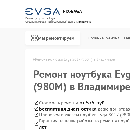
FIX-EVGA
Ремонт устройств Evga
Специализированный cервисный центр г.
Владимир
Мы ремонтируем
Срочный ремонт
Це
ов Evga в Владимире
Ремонт ноутбука Evga SC17 (980M) в Владимире
Ремонт ноутбука Ev
(980M) в Владимир
от 575 руб.
Стоимость ремонта
Бесплатная диагностика
даже при отказ
Привезем и увезем ноутбук Evga SC17 (980
Гарантия на наши работы по ремонту ноут
лет