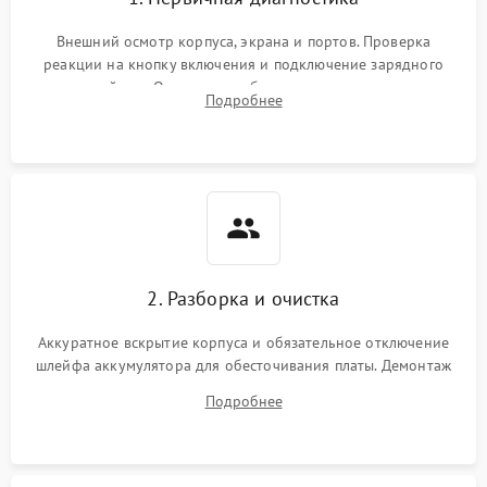
Внешний осмотр корпуса, экрана и портов. Проверка
реакции на кнопку включения и подключение зарядного
устройства. Оценка потребления тока с помощью
Подробнее
лабораторного блока питания для локализации проблемы.
2. Разборка и очистка
Аккуратное вскрытие корпуса и обязательное отключение
шлейфа аккумулятора для обесточивания платы. Демонтаж
системы охлаждения, очистка кулера от пыли и удаление
Подробнее
высохшей термопасты с кристаллов чипов.