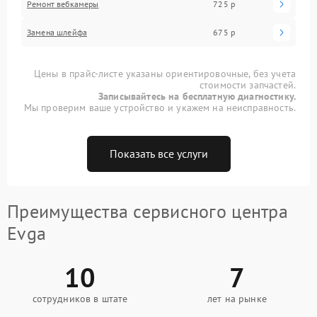
Ремонт вебкамеры
725 р
Замена шлейфа
675 р
Цены в прайс-листе указаны ориентировочные, без учета
стоимости запчастей.
Записывайтесь на бесплатную диагностику.
Мы проверим ваше устройство и укажем на неисправность.
Показать все услуги
Преимущества сервисного центра
Evga
10
7
сотрудников в штате
лет на рынке