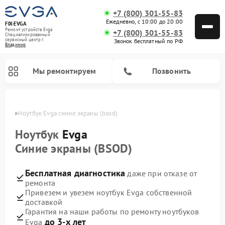
+7 (800) 301-55-83
Ежедневно, с 10:00 до 20:00
FIX-EVGA
Ремонт устройств Evga
+7 (800) 301-55-83
Специализированный
cервисный центр г.
Звонок бесплатный по РФ
Владимир
Мы ремонтируем
Позвонить
имире
Ноутбук Evga синие экраны (bsod)
Ноутбук
Evga
Синие экраны (BSOD)
Бесплатная диагностика
даже при отказе от
ремонта
Привезем и увезем ноутбук Evga собственной
доставкой
Гарантия на наши работы по ремонту ноутбуков
до 3-х лет
Evga