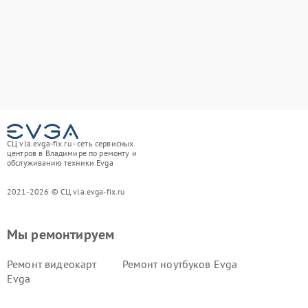
СЦ vla.evga-fix.ru - сеть сервисных
центров в Владимире по ремонту и
обслуживанию техники Evga
2021-2026 © СЦ vla.evga-fix.ru
Мы ремонтируем
Ремонт видеокарт
Ремонт ноутбуков Evga
Evga