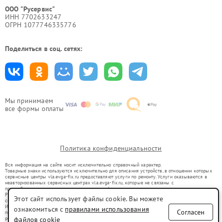
ООО "Русервис"
ИНН 7702633247
ОГРН 1077746335776
Поделиться в соц. сетях:
Мы принимаем
все формы оплаты
Политика конфиденциальности
Вся информация на сайте носит исключительно справочный характер.
Товарные знаки используются исключительно для описания устройств, в отношении которых
сервисные центры vla.evga-fix.ru предоставляют услуги по ремонту. Услуги оказываются в
неавторизованных сервисных центрах vla.evga-fix.ru, которые не связаны с
правообладателями товарных знаков или их официальными представителями.
Ремонт осуществляется для устройств, уже введенных в гражданский оборот в соответствии
Этот сайт использует файлы cookie. Вы можете
со статьей 1487 ГК РФ.
Использование товарных знаков не преследует цели индивидуализации услуг или введения
ознакомиться с
правилами использования
Согласен
потребителей в заблуждение, а служит для информирования о предоставляемых услугах по
ремонту техники указанных брендов.
файлов cookie