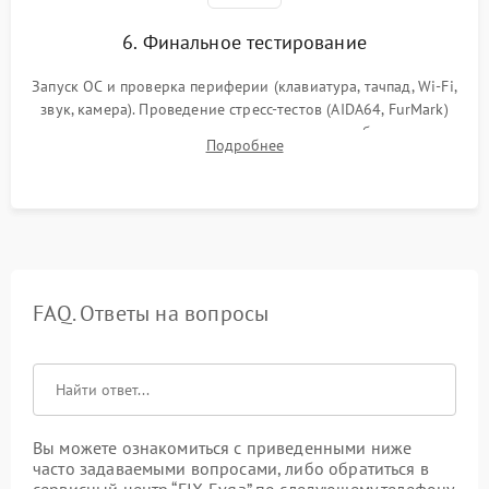
6. Финальное тестирование
Запуск ОС и проверка периферии (клавиатура, тачпад, Wi-Fi,
звук, камера). Проведение стресс-тестов (AIDA64, FurMark)
для контроля температурного режима и стабильности
Подробнее
системы под пиковой нагрузкой.
FAQ. Ответы на вопросы
Вы можете ознакомиться с приведенными ниже
часто задаваемыми вопросами, либо обратиться в
сервисный центр “FIX-Evga” по следующему телефону