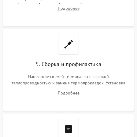
инфракрасной паяльной станции. Прошивка микросхемы
Подробнее
BIOS или замена поврежденных портов USB
5. Сборка и профилактика
Нанесение свежей термопасты с высокой
теплопроводностью и замена термопрокладок. Установка
системы охлаждения, подключение всех внутренних
Подробнее
шлейфов, модулей памяти и накопителей. Предварительная
сборка корпуса.