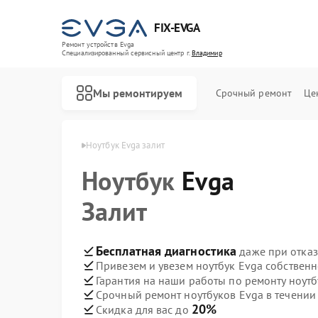
FIX-EVGA
Ремонт устройств Evga
Специализированный cервисный центр г.
Владимир
Мы ремонтируем
Срочный ремонт
Це
ов Evga в Владимире
Ноутбук Evga залит
Ноутбук
Evga
Залит
Бесплатная диагностика
даже при отказ
Привезем и увезем ноутбук Evga собствен
Гарантия на наши работы по ремонту ноут
Срочный ремонт ноутбуков Evga в течении
20%
Скидка для вас до