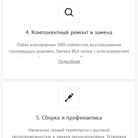
4. Компонентный ремонт и замена
Пайка неисправных SMD-элементов, восстановление
токоведущих дорожек. Замена BGA-чипов с использованием
инфракрасной паяльной станции. Прошивка микросхемы
Подробнее
BIOS или замена поврежденных портов USB
5. Сборка и профилактика
Нанесение свежей термопасты с высокой
теплопроводностью и замена термопрокладок. Установка