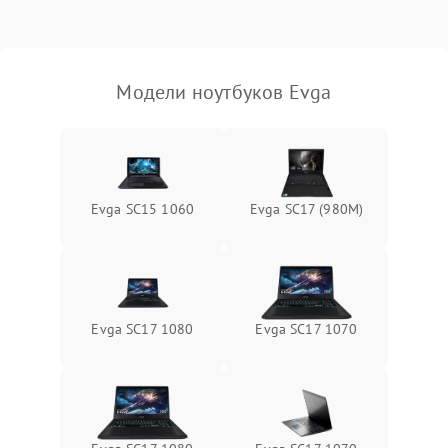
Выход из строя SSD или
HDD: медленная загрузка,
3000 ₽
Подробнее →
ошибки чтения,
пропадание диска
Модели ноутбуков Evga
Неисправность
оперативной памяти:
2000 ₽
Подробнее →
вылеты приложений,
синие экраны
Evga SC15 1060
Evga SC17 (980M)
Проблемы Wi‑Fi или
2500 ₽
Подробнее →
Bluetooth модулей
Evga SC17 1080
Evga SC17 1070