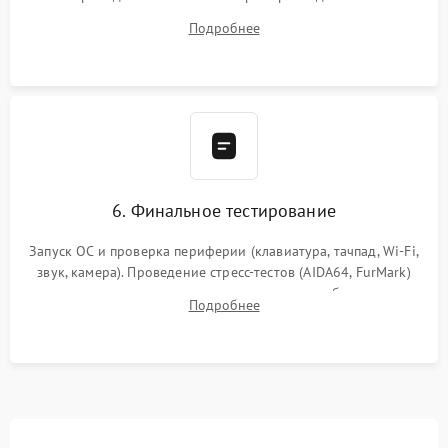
системы охлаждения, подключение всех внутренних
Подробнее
шлейфов, модулей памяти и накопителей. Предварительная
сборка корпуса.
6. Финальное тестирование
Запуск ОС и проверка периферии (клавиатура, тачпад, Wi-Fi,
звук, камера). Проведение стресс-тестов (AIDA64, FurMark)
для контроля температурного режима и стабильности
Подробнее
системы под пиковой нагрузкой.