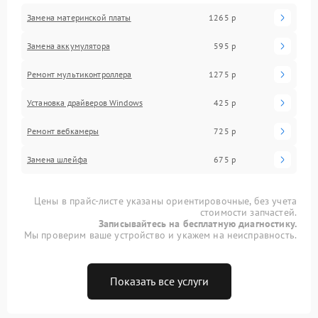
Замена материнской платы
1265 р
Замена аккумулятора
595 р
Ремонт мультиконтроллера
1275 р
Установка драйверов Windows
425 р
Ремонт вебкамеры
725 р
Замена шлейфа
675 р
Цены в прайс-листе указаны ориентировочные, без учета
стоимости запчастей.
Записывайтесь на бесплатную диагностику.
Мы проверим ваше устройство и укажем на неисправность.
Показать все услуги