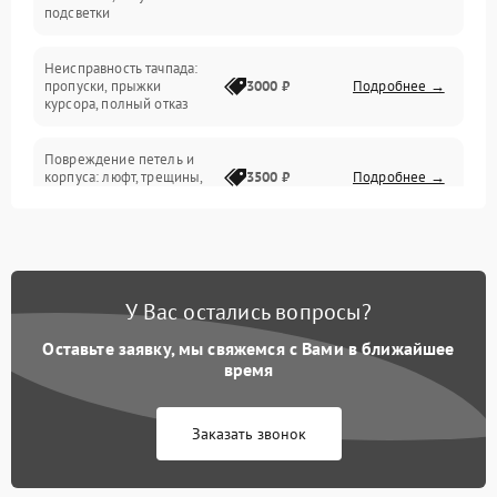
подсветки
Батарея
Неисправность тачпада:
Сеть и интернет
пропуски, прыжки
3000 ₽
Подробнее →
курсора, полный отказ
Система охлаждения
Повреждение петель и
корпуса: люфт, трещины,
3500 ₽
Подробнее →
деформация
Проблемы аккумулятора:
быстрая разрядка,
2500 ₽
Подробнее →
невозможность зарядки,
вздутие
У Вас остались вопросы?
Оставьте заявку, мы свяжемся с Вами в ближайшее
Неисправность зарядного
время
устройства или разъёма
2000 ₽
Подробнее →
питания
Заказать звонок
Перегрев из‑за пыли,
износа термопасты или
2500 ₽
Подробнее →
неисправности кулера