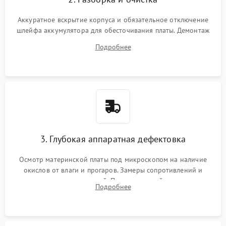
Аккуратное вскрытие корпуса и обязательное отключение
шлейфа аккумулятора для обесточивания платы. Демонтаж
системы охлаждения, очистка кулера от пыли и удаление
Подробнее
высохшей термопасты с кристаллов чипов.
3. Глубокая аппаратная дефектовка
Осмотр материнской платы под микроскопом на наличие
окислов от влаги и прогаров. Замеры сопротивлений и
дежурных напряжений. Проверка цепей питания,
Подробнее
мультиконтроллера, процессора и видеочипа.