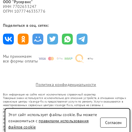
ООО "Русервис"
ИНН 7702633247
ОГРН 1077746335776
Поделиться в соц. сетях:
Мы принимаем
все формы оплаты
Политика конфиденциальности
Вся информация на сайте носит исключительно справочный характер.
Товарные знаки используются исключительно для описания устройств, в отношении которых
сервисные центры vla.evga-fix.ru предоставляют услуги по ремонту. Услуги оказываются в
неавторизованных сервисных центрах vla.evga-fix.ru, которые не связаны с
правообладателями товарных знаков или их официальными представителями.
Ремонт осуществляется для устройств, уже введенных в гражданский оборот в соответствии
Этот сайт использует файлы cookie. Вы можете
со статьей 1487 ГК РФ.
Использование товарных знаков не преследует цели индивидуализации услуг или введения
ознакомиться с
правилами использования
Согласен
потребителей в заблуждение, а служит для информирования о предоставляемых услугах по
ремонту техники указанных брендов.
файлов cookie
Представленная на сайте информация не является публичной офертой, определяемой