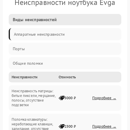
Неисправности ноутбука Evga
Виды неисправностей
Аппаратные неисправности
Порты
Общие поломки
Неисправности
Стоимость
Устройства
Неисправность матрицы:
Программные ошибки
битые пиксели, мерцание,
5000 ₽
Подробнее →
полосы, отсутствие
подсветки
Электрические и системные сбои
Поломка клавиатуры:
Интерфейсные проблемы
неработающие клавиши,
2500 ₽
Подробнее →
залипание, отсутствие