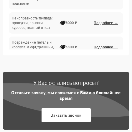
подсветки
Батарея
Неисправность тачпада:
Сеть и интернет
пропуски, прыжки
3000 ₽
Подробнее →
курсора, полный отказ
Система охлаждения
Повреждение петель и
корпуса: люфт, трещины,
3500 ₽
Подробнее →
деформация
Проблемы аккумулятора:
быстрая разрядка,
2500 ₽
Подробнее →
невозможность зарядки,
вздутие
У Вас остались вопросы?
Оставьте заявку, мы свяжемся с Вами в ближайшее
Неисправность зарядного
время
устройства или разъёма
2000 ₽
Подробнее →
питания
Заказать звонок
Перегрев из‑за пыли,
износа термопасты или
2500 ₽
Подробнее →
неисправности кулера