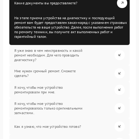
Какие документы вы предоставляете?
На этапе приема устройства на диагностику и последующий
ремонт вам будет предоставлен заказ-наряд с указанием страховых
обязательств на ваше устройство. Далее, после выполнения работ
по ремонту техники, вы получите акт выполненных работ и
гарантийный талон.
Я уже знаю в чем неисправность и какой
ремонт необходим. Для чего проводить
диагностику?
Мне нужен срочный ремонт. Сможете
сделать?
Я хочу, чтобы мое устройство
ремонтировали при мне.
Я хочу, чтобы мое устройство
ремонтировалось только оригинальными
запчастями.
Как я узнаю, что мое устройство готово?