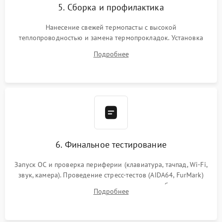
5. Сборка и профилактика
Нанесение свежей термопасты с высокой
теплопроводностью и замена термопрокладок. Установка
системы охлаждения, подключение всех внутренних
Подробнее
шлейфов, модулей памяти и накопителей. Предварительная
сборка корпуса.
6. Финальное тестирование
Запуск ОС и проверка периферии (клавиатура, тачпад, Wi-Fi,
звук, камера). Проведение стресс-тестов (AIDA64, FurMark)
для контроля температурного режима и стабильности
Подробнее
системы под пиковой нагрузкой.