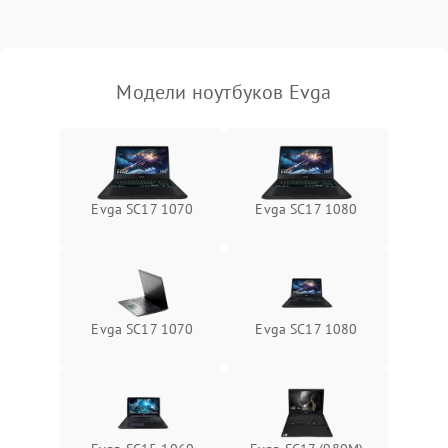
Выход из строя SSD или
HDD: медленная загрузка,
3000 ₽
Подробнее →
ошибки чтения,
пропадание диска
Модели ноутбуков Evga
Неисправность
оперативной памяти:
2000 ₽
Подробнее →
вылеты приложений,
синие экраны
Evga SC17 1070
Evga SC17 1080
Проблемы Wi‑Fi или
2500 ₽
Подробнее →
Bluetooth модулей
Evga SC17 1070
Evga SC17 1080