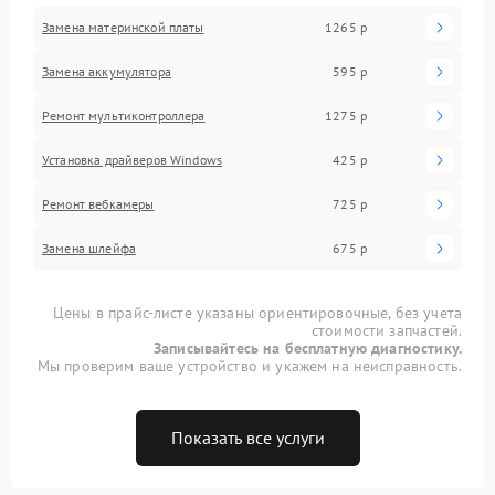
Замена материнской платы
1265 р
Замена аккумулятора
595 р
Ремонт мультиконтроллера
1275 р
Установка драйверов Windows
425 р
Ремонт вебкамеры
725 р
Замена шлейфа
675 р
Цены в прайс-листе указаны ориентировочные, без учета
стоимости запчастей.
Записывайтесь на бесплатную диагностику.
Мы проверим ваше устройство и укажем на неисправность.
Показать все услуги