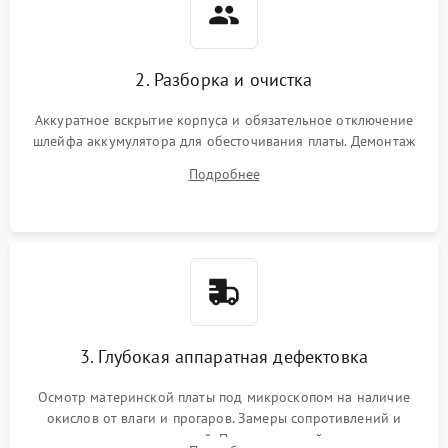
2. Разборка и очистка
Аккуратное вскрытие корпуса и обязательное отключение
шлейфа аккумулятора для обесточивания платы. Демонтаж
системы охлаждения, очистка кулера от пыли и удаление
Подробнее
высохшей термопасты с кристаллов чипов.
3. Глубокая аппаратная дефектовка
Осмотр материнской платы под микроскопом на наличие
окислов от влаги и прогаров. Замеры сопротивлений и
дежурных напряжений. Проверка цепей питания,