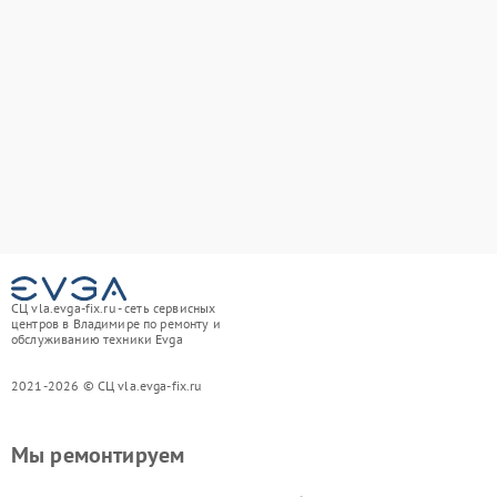
СЦ vla.evga-fix.ru - сеть сервисных
центров в Владимире по ремонту и
обслуживанию техники Evga
2021-2026 © СЦ vla.evga-fix.ru
Мы ремонтируем