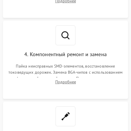
Подробнее
мультиконтроллера, процессора и видеочипа.
4. Компонентный ремонт и замена
Пайка неисправных SMD-элементов, восстановление
токоведущих дорожек. Замена BGA-чипов с использованием
инфракрасной паяльной станции. Прошивка микросхемы
Подробнее
BIOS или замена поврежденных портов USB