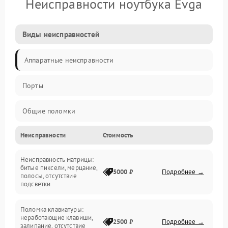
Неисправности ноутбука Evga
Виды неисправностей
Аппаратные неисправности
Порты
Общие поломки
Неисправности
Стоимость
Устройства
Неисправность матрицы:
Программные ошибки
битые пиксели, мерцание,
5000 ₽
Подробнее →
полосы, отсутствие
подсветки
Электрические и системные сбои
Поломка клавиатуры:
Интерфейсные проблемы
неработающие клавиши,
2500 ₽
Подробнее →
залипание, отсутствие