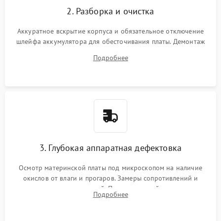
2. Разборка и очистка
Аккуратное вскрытие корпуса и обязательное отключение
шлейфа аккумулятора для обесточивания платы. Демонтаж
системы охлаждения, очистка кулера от пыли и удаление
Подробнее
высохшей термопасты с кристаллов чипов.
3. Глубокая аппаратная дефектовка
Осмотр материнской платы под микроскопом на наличие
окислов от влаги и прогаров. Замеры сопротивлений и
дежурных напряжений. Проверка цепей питания,
Подробнее
мультиконтроллера, процессора и видеочипа.