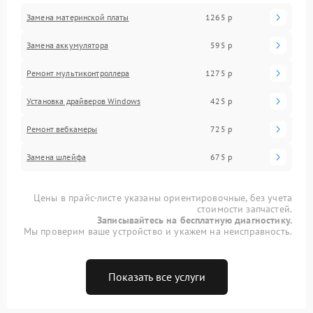
Замена материнской платы
1265 р
Замена аккумулятора
595 р
Ремонт мультиконтроллера
1275 р
Установка драйверов Windows
425 р
Ремонт вебкамеры
725 р
Замена шлейфа
675 р
Цены в прайс-листе указаны ориентировочные, без учета
стоимости запчастей.
Записывайтесь на бесплатную диагностику.
Мы проверим ваше устройство и укажем на неисправность.
Показать все услуги