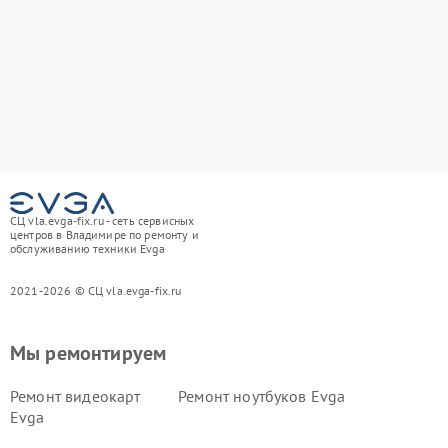
СЦ vla.evga-fix.ru - сеть сервисных
центров в Владимире по ремонту и
обслуживанию техники Evga
2021-2026 © СЦ vla.evga-fix.ru
Мы ремонтируем
Ремонт видеокарт
Ремонт ноутбуков Evga
Evga