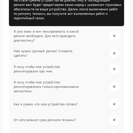
На этапе приема устройства на диагностику и последующий
ремонт вам будет предоставлен заказ-наряд с указанием страховых
обязательств на ваше устройство. Далее, после выполнения работ
по ремонту техники, вы получите акт выполненных работ и
гарантийный талон.
Я уже знаю в чем неисправность и какой
ремонт необходим. Для чего проводить
диагностику?
Мне нужен срочный ремонт. Сможете
сделать?
Я хочу, чтобы мое устройство
ремонтировали при мне.
Я хочу, чтобы мое устройство
ремонтировалось только оригинальными
запчастями.
Как я узнаю, что мое устройство готово?
От чего зависит срок ремонта техники?