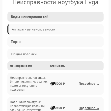
Неисправности ноутбука Evga
Виды неисправностей
Аппаратные неисправности
Порты
Общие поломки
Неисправности
Стоимость
Устройства
Неисправность матрицы:
Программные ошибки
битые пиксели, мерцание,
5000 ₽
Подробнее →
полосы, отсутствие
подсветки
Электрические и системные сбои
Поломка клавиатуры:
Интерфейсные проблемы
неработающие клавиши,
2500 ₽
Подробнее →
залипание, отсутствие