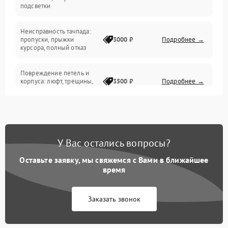
подсветки
Батарея
Неисправность тачпада:
Сеть и интернет
пропуски, прыжки
3000 ₽
Подробнее →
курсора, полный отказ
Система охлаждения
Повреждение петель и
корпуса: люфт, трещины,
3500 ₽
Подробнее →
деформация
Проблемы аккумулятора:
быстрая разрядка,
2500 ₽
Подробнее →
невозможность зарядки,
вздутие
У Вас остались вопросы?
Оставьте заявку, мы свяжемся с Вами в ближайшее
Неисправность зарядного
время
устройства или разъёма
2000 ₽
Подробнее →
питания
Заказать звонок
Перегрев из‑за пыли,
износа термопасты или
2500 ₽
Подробнее →
неисправности кулера