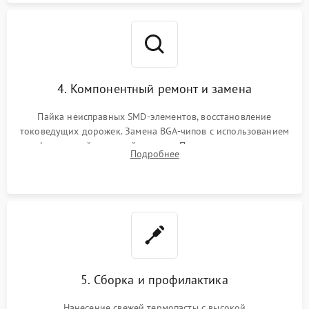
4. Компонентный ремонт и замена
Пайка неисправных SMD-элементов, восстановление
токоведущих дорожек. Замена BGA-чипов с использованием
инфракрасной паяльной станции. Прошивка микросхемы
Подробнее
BIOS или замена поврежденных портов USB
5. Сборка и профилактика
Нанесение свежей термопасты с высокой