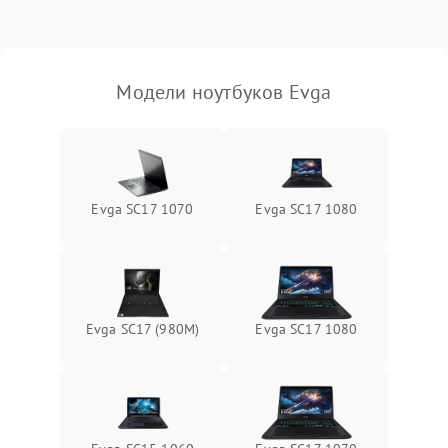
Выход из строя SSD или
HDD: медленная загрузка,
3000 ₽
Подробнее →
ошибки чтения,
пропадание диска
Модели ноутбуков Evga
Неисправность
оперативной памяти:
2000 ₽
Подробнее →
вылеты приложений,
синие экраны
Evga SC17 1070
Evga SC17 1080
Проблемы Wi‑Fi или
2500 ₽
Подробнее →
Bluetooth модулей
Evga SC17 (980M)
Evga SC17 1080