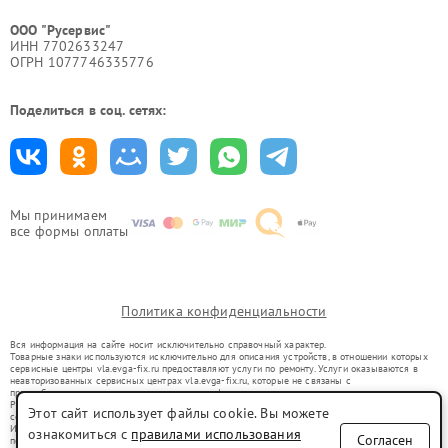
ООО "Русервис"
ИНН 7702633247
ОГРН 1077746335776
Поделиться в соц. сетях:
Мы принимаем
все формы оплаты
Политика конфиденциальности
Вся информация на сайте носит исключительно справочный характер.
Товарные знаки используются исключительно для описания устройств, в отношении которых
сервисные центры vla.evga-fix.ru предоставляют услуги по ремонту. Услуги оказываются в
неавторизованных сервисных центрах vla.evga-fix.ru, которые не связаны с
правообладателями товарных знаков или их официальными представителями.
Ремонт осуществляется для устройств, уже введенных в гражданский оборот в соответствии
Этот сайт использует файлы cookie. Вы можете
со статьей 1487 ГК РФ.
Использование товарных знаков не преследует цели индивидуализации услуг или введения
ознакомиться с
правилами использования
Согласен
потребителей в заблуждение, а служит для информирования о предоставляемых услугах по