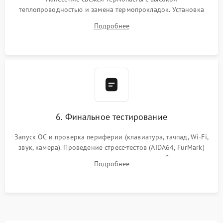
теплопроводностью и замена термопрокладок. Установка
системы охлаждения, подключение всех внутренних
Подробнее
шлейфов, модулей памяти и накопителей. Предварительная
сборка корпуса.
6. Финальное тестирование
Запуск ОС и проверка периферии (клавиатура, тачпад, Wi-Fi,
звук, камера). Проведение стресс-тестов (AIDA64, FurMark)
для контроля температурного режима и стабильности
Подробнее
системы под пиковой нагрузкой.