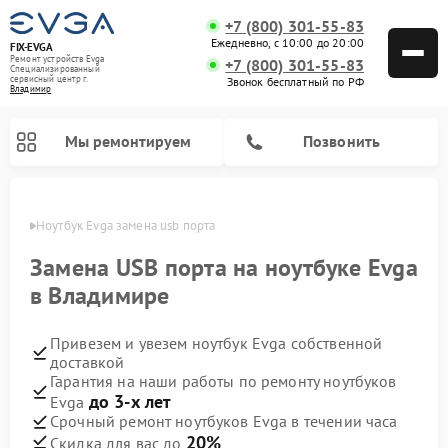
+7 (800) 301-55-83
Ежедневно, с 10:00 до 20:00
FIX-EVGA
Ремонт устройств Evga
+7 (800) 301-55-83
Специализированный
cервисный центр г.
Звонок бесплатный по РФ
Владимир
Мы ремонтируем
Позвонить
имире
Ноутбук Evga замена usb порта
Замена USB порта на ноутбуке Evga
в Владимире
Привезем и увезем ноутбук Evga собственной
доставкой
Гарантия на наши работы по ремонту ноутбуков
до 3-х лет
Evga
Срочный ремонт ноутбуков Evga в течении часа
20%
Скидка для вас до