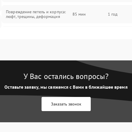
Повреждение петель и корпуса:
85 мин
1 год
люфт, трещины, деформация
Проблемы аккумулятора: быстрая
разрядка, невозможность зарядки,
85 мин
1 год
вздутие
Неисправность зарядного
85 мин
1 год
устройства или разъёма питания
У Вас остались вопросы?
Перегрев из‑за пыли, износа
термопасты или неисправности
75 мин
1 год
Оставьте заявку, мы свяжемся с Вами в ближайшее время
кулера
Заказать звонок
Выход из строя SSD или HDD:
медленная загрузка, ошибки
80 мин
1 год
чтения, пропадание диска