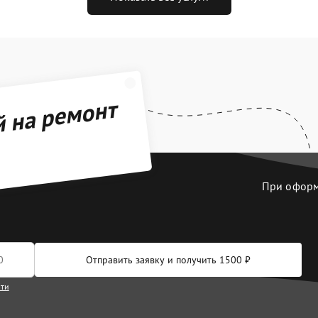
й на ремонт
При оформл
Отправить заявку и получить 1500 ₽
сти