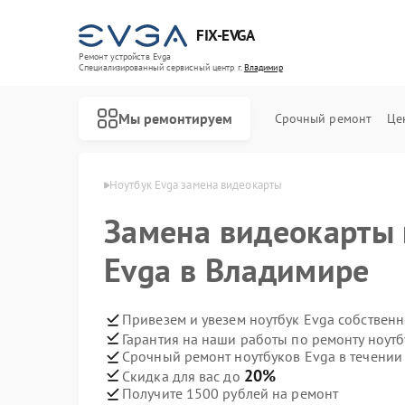
FIX-EVGA
Ремонт устройств Evga
Специализированный cервисный центр г.
Владимир
Мы ремонтируем
Срочный ремонт
Це
ов Evga в Владимире
Ноутбук Evga замена видеокарты
Замена видеокарты 
Evga в Владимире
Привезем и увезем ноутбук Evga собствен
Гарантия на наши работы по ремонту ноут
Срочный ремонт ноутбуков Evga в течении
20%
Скидка для вас до
Получите 1500 рублей на ремонт