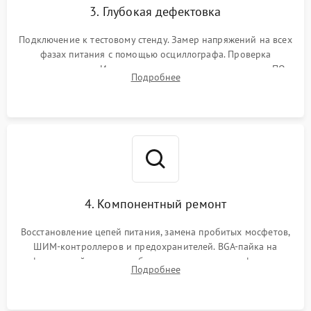
3. Глубокая дефектовка
Подключение к тестовому стенду. Замер напряжений на всех
фазах питания с помощью осциллографа. Проверка
инициализации. Использование специализированного ПО
Подробнее
MATS
4. Компонентный ремонт
Восстановление цепей питания, замена пробитых мосфетов,
ШИМ-контроллеров и предохранителей. BGA-пайка на
инфракрасной станции реболлинг или замена графического
Подробнее
чипа и дефектной памяти GDDR. Прошивка BIOS
программатором.