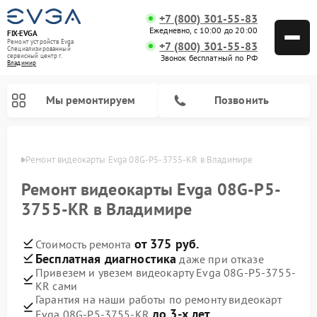
+7 (800) 301-55-83
Ежедневно, с 10:00 до 20:00
FIX-EVGA
Ремонт устройств Evga
+7 (800) 301-55-83
Специализированный
cервисный центр г.
Звонок бесплатный по РФ
Владимир
Мы ремонтируем
Позвонить
имире
Ремонт видеокарты Evga 08G-P5-3755-KR в Владимире
Ремонт видеокарты Evga 08G-P5-
3755-KR в Владимире
от 375 руб.
Стоимость ремонта
Бесплатная диагностика
даже при отказе
Привезем и увезем видеокарту Evga 08G-P5-3755-
KR сами
Гарантия на наши работы по ремонту видеокарт
до 3-х лет
Evga 08G-P5-3755-KR