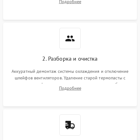
Подробнее
короткое замыкание основных дросселей питания GPU и
Режим работы
памяти.
ПО/Микропрограмма
2. Разборка и очистка
Аккуратный демонтаж системы охлаждения и отключение
шлейфов вентиляторов. Удаление старой термопасты с
кристалла графического чипа и термопрокладок с банок
Подробнее
памяти и зоны VRM. Очистка платы от пыли и окислов.