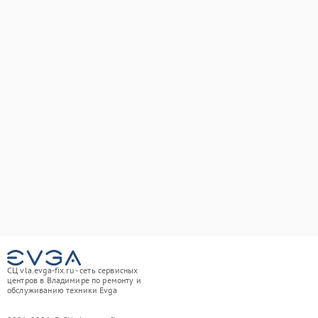
СЦ vla.evga-fix.ru - сеть сервисных
центров в Владимире по ремонту и
обслуживанию техники Evga