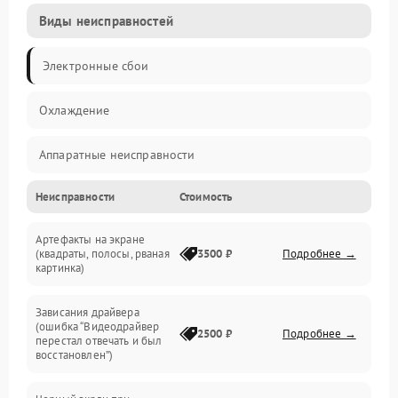
Виды неисправностей
Электронные сбои
Охлаждение
Аппаратные неисправности
Неисправности
Стоимость
Перегрев и термопроблемы
Артефакты на экране
Видео
(квадраты, полосы, рваная
3500 ₽
Подробнее →
картинка)
Программные ошибки
Зависания драйвера
(ошибка “Видеодрайвер
Интерфейсные и коммуникационные проблемы
2500 ₽
Подробнее →
перестал отвечать и был
восстановлен”)
Питание