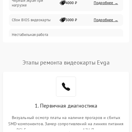
Черный экран при
4000 ₽
Подробнее →
нагрузке
Электропитание
Сбои BIOS видеокарты
3000 ₽
Подробнее →
ПО
Нестабильная работа
Электронные компоненты
после обновления
2000 ₽
Подробнее →
драйверов
Интерфейсы
Этапы ремонта видеокарты Evga
Общие поломки
Система охлаждения
Экран (дисплей)
1. Первичная диагностика
Программные сбои
Визуальный осмотр платы на наличие прогаров и сбитых
SMD-компонентов. Замер сопротивлений на линиях питания
Механические повреждения
PCI-E и дополнительных разъемах 12V. Проверка на