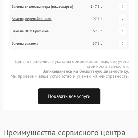
Замена видеоадаптера (видеокарты)
1475 р
Замена, перепайка чипа
975 р
Замена HDMI-разъема
625 р
Замена разъема
375 р
Цены в прайс-листе указаны ориентировочные, без учета
стоимости запчастей.
Записывайтесь на бесплатную диагностику.
Мы проверим ваше устройство и укажем на неисправность.
Показать все услуги
Преимущества сервисного центра