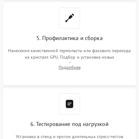
5. Профилактика и сборка
Нанесение качественной термопасты или фазового перехода
на кристалл GPU. Подбор и установка новых
термопрокладок правильной толщины на память и цепи
Подробнее
питания. Монтаж радиатора и бэкплейта, подключение и
проверка кулеров.
6. Тестирование под нагрузкой
Установка в стенд и прогон длительных стресс-тестов