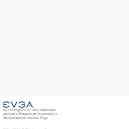
СЦ vla.evga-fix.ru - сеть сервисных
центров в Владимире по ремонту и
обслуживанию техники Evga