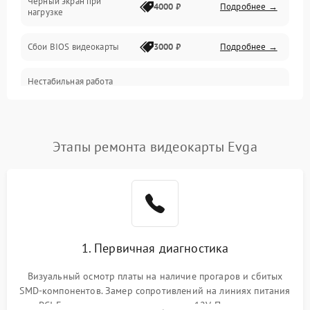
Черный экран при
4000 ₽
Подробнее →
нагрузке
Электропитание
Сбои BIOS видеокарты
3000 ₽
Подробнее →
ПО
Нестабильная работа
Электронные компоненты
после обновления
2000 ₽
Подробнее →
драйверов
Интерфейсы
Этапы ремонта видеокарты Evga
Общие поломки
Система охлаждения
Экран (дисплей)
1. Первичная диагностика
Программные сбои
Визуальный осмотр платы на наличие прогаров и сбитых
SMD-компонентов. Замер сопротивлений на линиях питания
Механические повреждения
PCI-E и дополнительных разъемах 12V. Проверка на