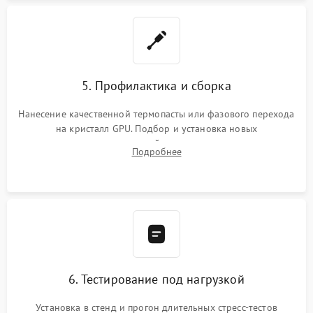
5. Профилактика и сборка
Нанесение качественной термопасты или фазового перехода
на кристалл GPU. Подбор и установка новых
термопрокладок правильной толщины на память и цепи
Подробнее
питания. Монтаж радиатора и бэкплейта, подключение и
проверка кулеров.
6. Тестирование под нагрузкой
Установка в стенд и прогон длительных стресс-тестов