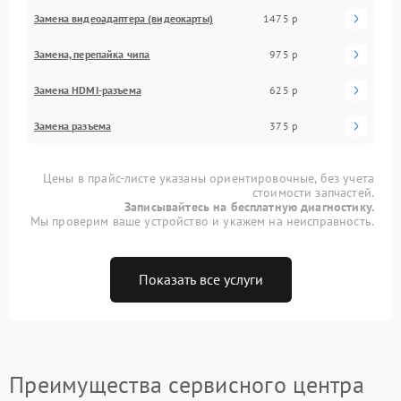
Замена видеоадаптера (видеокарты)
1475 р
Замена, перепайка чипа
975 р
Замена HDMI-разъема
625 р
Замена разъема
375 р
Цены в прайс-листе указаны ориентировочные, без учета
стоимости запчастей.
Записывайтесь на бесплатную диагностику.
Мы проверим ваше устройство и укажем на неисправность.
Показать все услуги
Преимущества сервисного центра