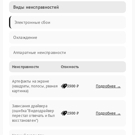
Виды неисправностей
Электронные сбои
Охлаждение
Аппаратные неисправности
Неисправности
Стоимость
Перегрев и термопроблемы
Артефакты на экране
Видео
(квадраты, полосы, рваная
3500 ₽
Подробнее →
картинка)
Программные ошибки
Зависания драйвера
(ошибка “Видеодрайвер
Интерфейсные и коммуникационные проблемы
2500 ₽
Подробнее →
перестал отвечать и был
восстановлен”)
Питание