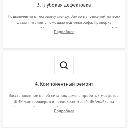
3. Глубокая дефектовка
Подключение к тестовому стенду. Замер напряжений на всех
фазах питания с помощью осциллографа. Проверка
инициализации. Использование специализированного ПО
Подробнее
MATS
4. Компонентный ремонт
Восстановление цепей питания, замена пробитых мосфетов,
ШИМ-контроллеров и предохранителей. BGA-пайка на
инфракрасной станции реболлинг или замена графического
Подробнее
чипа и дефектной памяти GDDR. Прошивка BIOS
программатором.