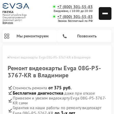
+7 (800) 301-55-83
Ежедневно, с 10:00 до 20:00
FIX-EVGA
Ремонт устройств Evga
+7 (800) 301-55-83
Специализированный
cервисный центр г.
Звонок бесплатный по РФ
Владимир
Мы ремонтируем
Позвонить
имире
Ремонт видеокарты Evga 08G-P5-3767-KR в Владимире
Ремонт видеокарты Evga 08G-P5-
3767-KR в Владимире
от 375 руб.
Стоимость ремонта
Бесплатная диагностика
даже при отказе
Привезем и увезем видеокарту Evga 08G-P5-3767-
KR сами
Гарантия на наши работы по ремонту видеокарт
до 3-х лет
Evga 08G-P5-3767-KR