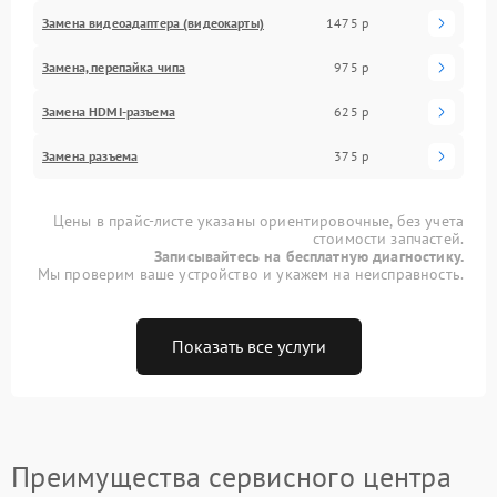
Замена видеоадаптера (видеокарты)
1475 р
Замена, перепайка чипа
975 р
Замена HDMI-разъема
625 р
Замена разъема
375 р
Цены в прайс-листе указаны ориентировочные, без учета
стоимости запчастей.
Записывайтесь на бесплатную диагностику.
Мы проверим ваше устройство и укажем на неисправность.
Показать все услуги
Преимущества сервисного центра