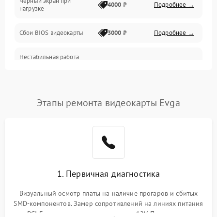
Черный экран при
4000 ₽
Подробнее →
нагрузке
Электропитание
Сбои BIOS видеокарты
3000 ₽
Подробнее →
ПО
Нестабильная работа
Электронные компоненты
после обновления
2000 ₽
Подробнее →
драйверов
Интерфейсы
Этапы ремонта видеокарты Evga
Общие поломки
Система охлаждения
Экран (дисплей)
1. Первичная диагностика
Программные сбои
Визуальный осмотр платы на наличие прогаров и сбитых
SMD-компонентов. Замер сопротивлений на линиях питания
Механические повреждения
PCI-E и дополнительных разъемах 12V. Проверка на