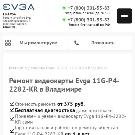
+7 (800) 301-55-83
Ежедневно, с 10:00 до 20:00
FIX-EVGA
Ремонт устройств Evga
+7 (800) 301-55-83
Специализированный
cервисный центр г.
Звонок бесплатный по РФ
Владимир
Мы ремонтируем
Позвонить
имире
Ремонт видеокарты Evga 11G-P4-2282-KR в Владимире
Ремонт видеокарты Evga 11G-P4-
2282-KR в Владимире
от 375 руб.
Стоимость ремонта
Бесплатная диагностика
даже при отказе
Привезем и увезем видеокарту Evga 11G-P4-2282-
KR сами
Гарантия на наши работы по ремонту видеокарт
до 3-х лет
Evga 11G-P4-2282-KR