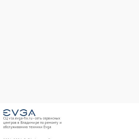
СЦ vla.evga-fix.ru - сеть сервисных
центров в Владимире по ремонту и
обслуживанию техники Evga