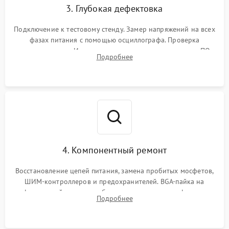
3. Глубокая дефектовка
Подключение к тестовому стенду. Замер напряжений на всех
фазах питания с помощью осциллографа. Проверка
инициализации. Использование специализированного ПО
Подробнее
MATS
4. Компонентный ремонт
Восстановление цепей питания, замена пробитых мосфетов,
ШИМ-контроллеров и предохранителей. BGA-пайка на
инфракрасной станции реболлинг или замена графического
Подробнее
чипа и дефектной памяти GDDR. Прошивка BIOS
программатором.