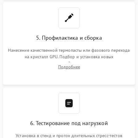
5. Профилактика и сборка
Нанесение качественной термопасты или фазового перехода
на кристалл GPU. Подбор и установка новых
термопрокладок правильной толщины на память и цепи
Подробнее
питания. Монтаж радиатора и бэкплейта, подключение и
проверка кулеров.
6. Тестирование под нагрузкой
Установка в стенд и прогон длительных стресс-тестов