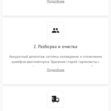
Подробнее
короткое замыкание основных дросселей питания GPU и
Режим работы
памяти.
ПО/Микропрограмма
2. Разборка и очистка
Аккуратный демонтаж системы охлаждения и отключение
шлейфов вентиляторов. Удаление старой термопасты с
кристалла графического чипа и термопрокладок с банок
Подробнее
памяти и зоны VRM. Очистка платы от пыли и окислов.