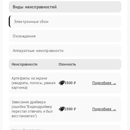
Виды неисправностей
Электронные сбои
Охлаждение
Аппаратные неисправности
Неисправности
Стоимость
Перегрев и термопроблемы
Артефакты на экране
Видео
(квадраты, полосы, рваная
3500 ₽
Подробнее →
картинка)
Программные ошибки
Зависания драйвера
(ошибка “Видеодрайвер
Интерфейсные и коммуникационные проблемы
2500 ₽
Подробнее →
перестал отвечать и был
восстановлен”)
Питание