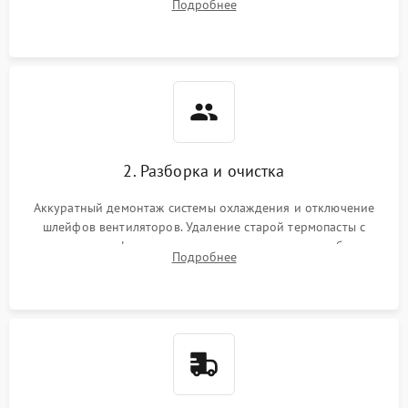
Подробнее
короткое замыкание основных дросселей питания GPU и
Режим работы
памяти.
ПО/Микропрограмма
2. Разборка и очистка
Аккуратный демонтаж системы охлаждения и отключение
шлейфов вентиляторов. Удаление старой термопасты с
кристалла графического чипа и термопрокладок с банок
Подробнее
памяти и зоны VRM. Очистка платы от пыли и окислов.