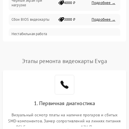
Черный экран при
4000 ₽
Подробнее →
нагрузке
Электропитание
Сбои BIOS видеокарты
3000 ₽
Подробнее →
ПО
Нестабильная работа
Электронные компоненты
после обновления
2000 ₽
Подробнее →
драйверов
Интерфейсы
Этапы ремонта видеокарты Evga
Общие поломки
Система охлаждения
Экран (дисплей)
1. Первичная диагностика
Программные сбои
Визуальный осмотр платы на наличие прогаров и сбитых
SMD-компонентов. Замер сопротивлений на линиях питания
Механические повреждения
PCI-E и дополнительных разъемах 12V. Проверка на