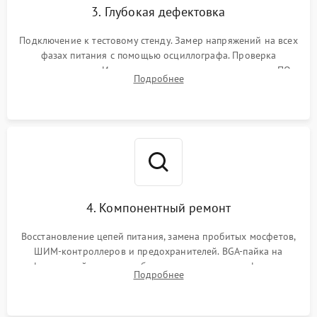
3. Глубокая дефектовка
Подключение к тестовому стенду. Замер напряжений на всех
фазах питания с помощью осциллографа. Проверка
инициализации. Использование специализированного ПО
Подробнее
MATS
4. Компонентный ремонт
Восстановление цепей питания, замена пробитых мосфетов,
ШИМ-контроллеров и предохранителей. BGA-пайка на
инфракрасной станции реболлинг или замена графического
Подробнее
чипа и дефектной памяти GDDR. Прошивка BIOS
программатором.