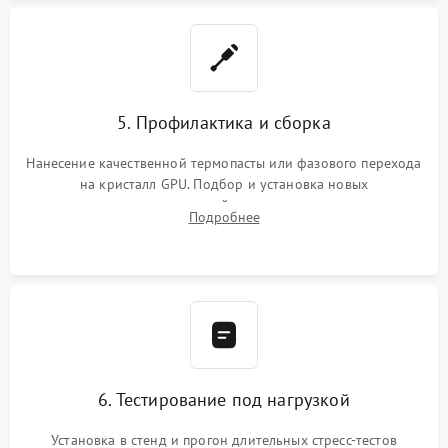
5. Профилактика и сборка
Нанесение качественной термопасты или фазового перехода
на кристалл GPU. Подбор и установка новых
термопрокладок правильной толщины на память и цепи
Подробнее
питания. Монтаж радиатора и бэкплейта, подключение и
проверка кулеров.
6. Тестирование под нагрузкой
Установка в стенд и прогон длительных стресс-тестов