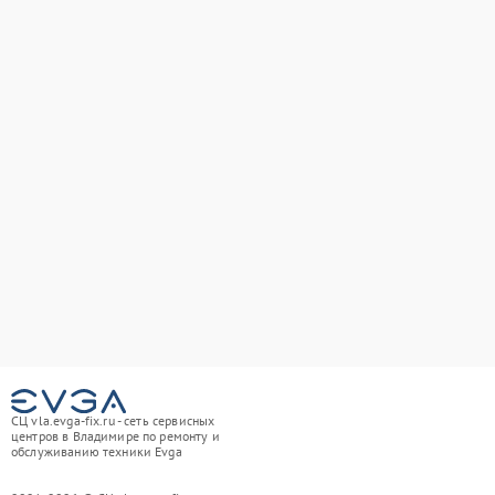
СЦ vla.evga-fix.ru - сеть сервисных
центров в Владимире по ремонту и
обслуживанию техники Evga