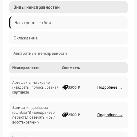
Виды неисправностей
Электронные сбои
Охлаждение
Аппаратные неисправности
Неисправности
Стоимость
Перегрев и термопроблемы
Артефакты на экране
Видео
(квадраты, полосы, рваная
3500 ₽
Подробнее →
картинка)
Программные ошибки
Зависания драйвера
(ошибка “Видеодрайвер
Интерфейсные и коммуникационные проблемы
2500 ₽
Подробнее →
перестал отвечать и был
восстановлен”)
Питание