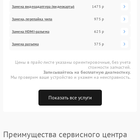
Замена видеоадаптера (видеокарты)
1475 р
Замена, перепайка чипа
975 р
Замена HDMI-разъема
625 р
Замена разъема
375 р
Цены в прайс-листе указаны ориентировочные, без учета
стоимости запчастей.
Записывайтесь на бесплатную диагностику.
Мы проверим ваше устройство и укажем на неисправность.
Показать все услуги
Преимущества сервисного центра