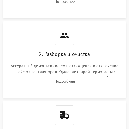
Подробнее
короткое замыкание основных дросселей питания GPU и
Режим работы
памяти.
ПО/Микропрограмма
2. Разборка и очистка
Аккуратный демонтаж системы охлаждения и отключение
шлейфов вентиляторов. Удаление старой термопасты с
кристалла графического чипа и термопрокладок с банок
Подробнее
памяти и зоны VRM. Очистка платы от пыли и окислов.