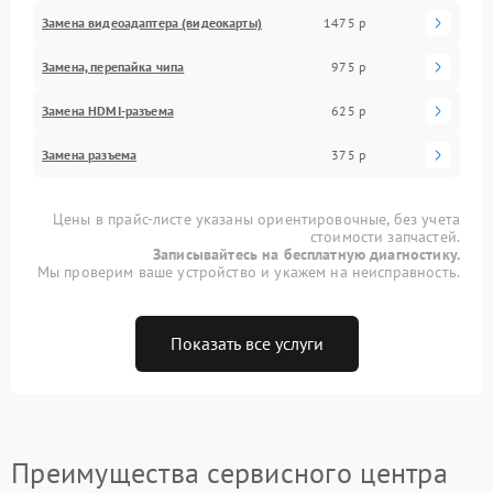
Замена видеоадаптера (видеокарты)
1475 р
Замена, перепайка чипа
975 р
Замена HDMI-разъема
625 р
Замена разъема
375 р
Цены в прайс-листе указаны ориентировочные, без учета
стоимости запчастей.
Записывайтесь на бесплатную диагностику.
Мы проверим ваше устройство и укажем на неисправность.
Показать все услуги
Преимущества сервисного центра