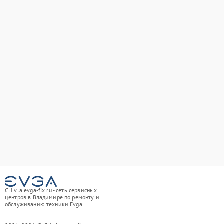
СЦ vla.evga-fix.ru - сеть сервисных
центров в Владимире по ремонту и
обслуживанию техники Evga