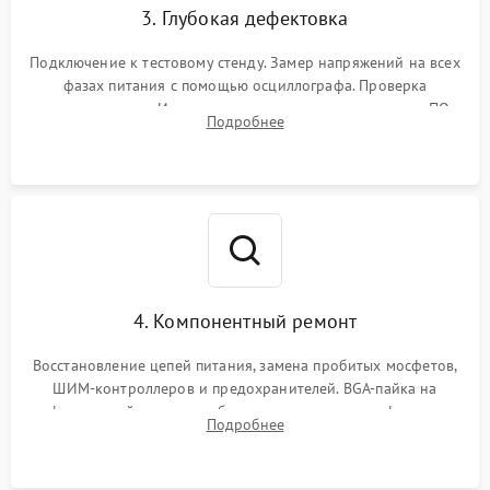
3. Глубокая дефектовка
Подключение к тестовому стенду. Замер напряжений на всех
фазах питания с помощью осциллографа. Проверка
инициализации. Использование специализированного ПО
Подробнее
MATS
4. Компонентный ремонт
Восстановление цепей питания, замена пробитых мосфетов,
ШИМ-контроллеров и предохранителей. BGA-пайка на
инфракрасной станции реболлинг или замена графического
Подробнее
чипа и дефектной памяти GDDR. Прошивка BIOS
программатором.