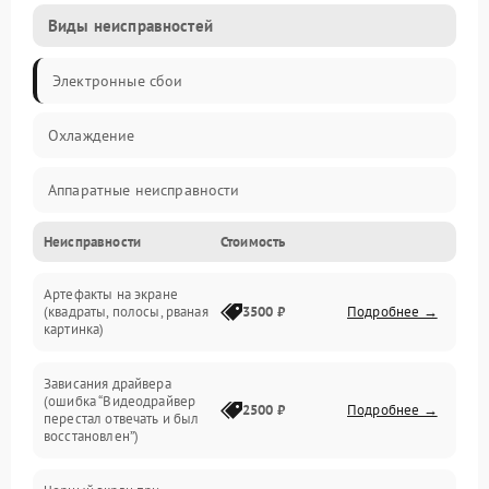
Виды неисправностей
Электронные сбои
Охлаждение
Аппаратные неисправности
Неисправности
Стоимость
Перегрев и термопроблемы
Артефакты на экране
Видео
(квадраты, полосы, рваная
3500 ₽
Подробнее →
картинка)
Программные ошибки
Зависания драйвера
(ошибка “Видеодрайвер
Интерфейсные и коммуникационные проблемы
2500 ₽
Подробнее →
перестал отвечать и был
восстановлен”)
Питание