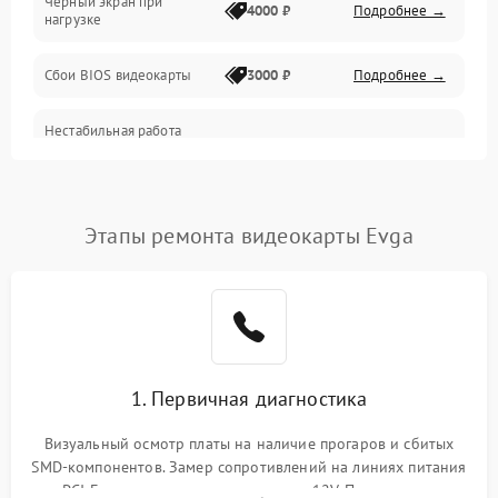
Черный экран при
4000 ₽
Подробнее →
нагрузке
Электропитание
Сбои BIOS видеокарты
3000 ₽
Подробнее →
ПО
Нестабильная работа
Электронные компоненты
после обновления
2000 ₽
Подробнее →
драйверов
Интерфейсы
Этапы ремонта видеокарты Evga
Общие поломки
Система охлаждения
Экран (дисплей)
1. Первичная диагностика
Программные сбои
Визуальный осмотр платы на наличие прогаров и сбитых
SMD-компонентов. Замер сопротивлений на линиях питания
Механические повреждения
PCI-E и дополнительных разъемах 12V. Проверка на