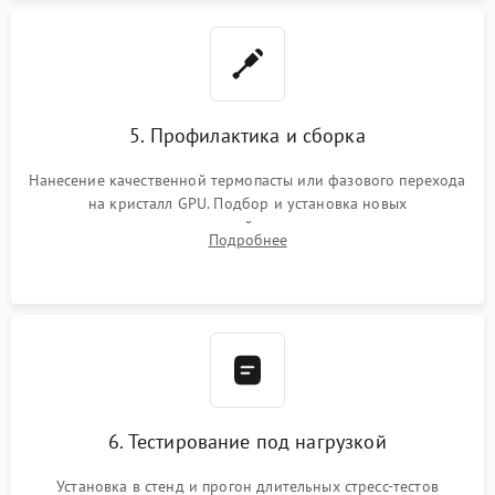
5. Профилактика и сборка
Нанесение качественной термопасты или фазового перехода
на кристалл GPU. Подбор и установка новых
термопрокладок правильной толщины на память и цепи
Подробнее
питания. Монтаж радиатора и бэкплейта, подключение и
проверка кулеров.
6. Тестирование под нагрузкой
Установка в стенд и прогон длительных стресс-тестов