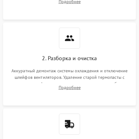
Подробнее
короткое замыкание основных дросселей питания GPU и
Режим работы
памяти.
ПО/Микропрограмма
2. Разборка и очистка
Аккуратный демонтаж системы охлаждения и отключение
шлейфов вентиляторов. Удаление старой термопасты с
кристалла графического чипа и термопрокладок с банок
Подробнее
памяти и зоны VRM. Очистка платы от пыли и окислов.