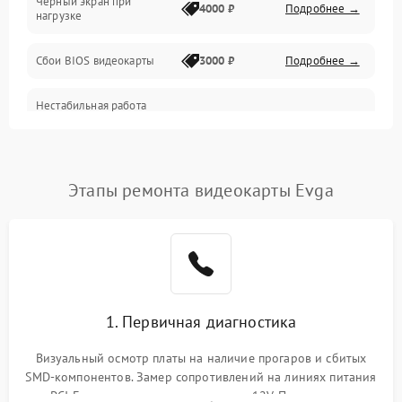
Черный экран при
4000 ₽
Подробнее →
нагрузке
Электропитание
Сбои BIOS видеокарты
3000 ₽
Подробнее →
ПО
Нестабильная работа
Электронные компоненты
после обновления
2000 ₽
Подробнее →
драйверов
Интерфейсы
Этапы ремонта видеокарты Evga
Общие поломки
Система охлаждения
Экран (дисплей)
1. Первичная диагностика
Программные сбои
Визуальный осмотр платы на наличие прогаров и сбитых
SMD-компонентов. Замер сопротивлений на линиях питания
Механические повреждения
PCI-E и дополнительных разъемах 12V. Проверка на