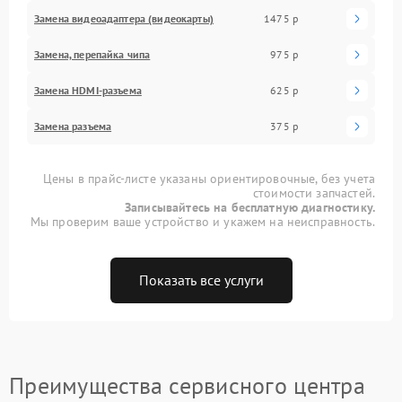
Замена видеоадаптера (видеокарты)
1475 р
Замена, перепайка чипа
975 р
Замена HDMI-разъема
625 р
Замена разъема
375 р
Цены в прайс-листе указаны ориентировочные, без учета
стоимости запчастей.
Записывайтесь на бесплатную диагностику.
Мы проверим ваше устройство и укажем на неисправность.
Показать все услуги
Преимущества сервисного центра