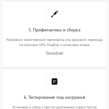
5. Профилактика и сборка
Нанесение качественной термопасты или фазового перехода
на кристалл GPU. Подбор и установка новых
термопрокладок правильной толщины на память и цепи
Подробнее
питания. Монтаж радиатора и бэкплейта, подключение и
проверка кулеров.
6. Тестирование под нагрузкой
Установка в стенд и прогон длительных стресс-тестов