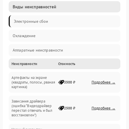
Виды неисправностей
Электронные сбои
Охлаждение
Аппаратные неисправности
Неисправности
Стоимость
Перегрев и термопроблемы
Артефакты на экране
Видео
(квадраты, полосы, рваная
3500 ₽
Подробнее →
картинка)
Программные ошибки
Зависания драйвера
(ошибка “Видеодрайвер
Интерфейсные и коммуникационные проблемы
2500 ₽
Подробнее →
перестал отвечать и был
восстановлен”)
Питание