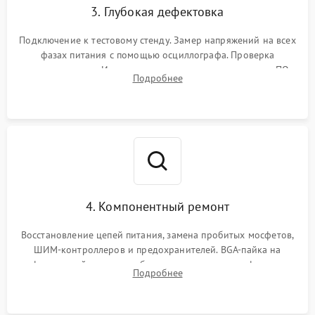
3. Глубокая дефектовка
Подключение к тестовому стенду. Замер напряжений на всех
фазах питания с помощью осциллографа. Проверка
инициализации. Использование специализированного ПО
Подробнее
MATS
4. Компонентный ремонт
Восстановление цепей питания, замена пробитых мосфетов,
ШИМ-контроллеров и предохранителей. BGA-пайка на
инфракрасной станции реболлинг или замена графического
Подробнее
чипа и дефектной памяти GDDR. Прошивка BIOS
программатором.