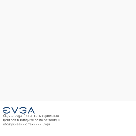
СЦ vla.evga-fix.ru - сеть сервисных
центров в Владимире по ремонту и
обслуживанию техники Evga