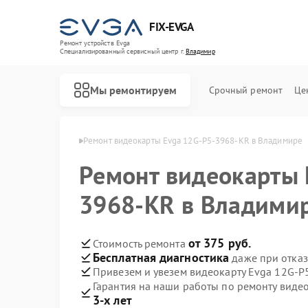
FIX-EVGA
Ремонт устройств Evga
Специализированный cервисный центр г.
Владимир
Мы ремонтируем
Срочный ремонт
Це
рт Evga в Владимире
Ремонт видеокарты Evga 12G-P5-3968-KR в Владимире
Ремонт видеокарты 
3968-KR в Владими
от 375 руб.
Стоимость ремонта
Бесплатная диагностика
даже при отказ
Привезем и увезем видеокарту Evga 12G-P
Гарантия на наши работы по ремонту вид
3-х лет