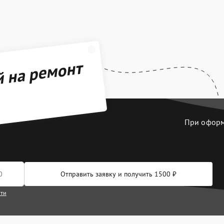
й на ремонт
При оформл
Отправить заявку и получить 1500 ₽
сти