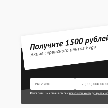
Получите 1500 рубле
Акция сервисного центра Evga
Отправляя, Вы соглашаетесь с
политикой конфиденциально