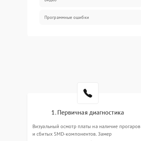
Программные ошибки
Интерфейсные и коммуникационные
проблемы
Питание
Электропитание
ПО
Электронные компоненты
1. Первичная диагностика
Визуальный осмотр платы на наличие прогаров
Интерфейсы
и сбитых SMD-компонентов. Замер