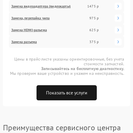
Замена видеоадаптера (видеокарты)
1475 р
Замена, перепайка чипа
975 р
Замена HDMI-разъема
625 р
Замена разъема
375 р
Цены в прайс-листе указаны ориентировочные, без учета
стоимости запчастей.
Записывайтесь на бесплатную диагностику.
Мы проверим ваше устройство и укажем на неисправность.
Показать все услуги
Преимущества сервисного центра