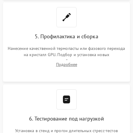
5. Профилактика и сборка
Нанесение качественной термопасты или фазового перехода
на кристалл GPU. Подбор и установка новых
термопрокладок правильной толщины на память и цепи
Подробнее
питания. Монтаж радиатора и бэкплейта, подключение и
проверка кулеров.
6. Тестирование под нагрузкой
Установка в стенд и прогон длительных стресс-тестов