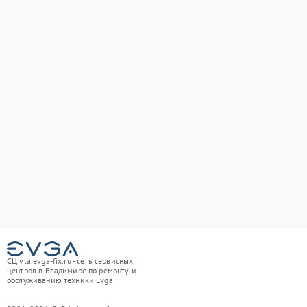
СЦ vla.evga-fix.ru - сеть сервисных
центров в Владимире по ремонту и
обслуживанию техники Evga