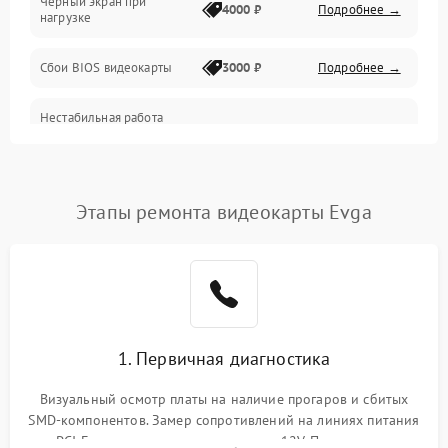
Черный экран при
4000 ₽
Подробнее →
нагрузке
Электропитание
Сбои BIOS видеокарты
3000 ₽
Подробнее →
ПО
Нестабильная работа
Электронные компоненты
после обновления
2000 ₽
Подробнее →
драйверов
Интерфейсы
Этапы ремонта видеокарты Evga
Общие поломки
Система охлаждения
Экран (дисплей)
1. Первичная диагностика
Программные сбои
Визуальный осмотр платы на наличие прогаров и сбитых
SMD-компонентов. Замер сопротивлений на линиях питания
Механические повреждения
PCI-E и дополнительных разъемах 12V. Проверка на