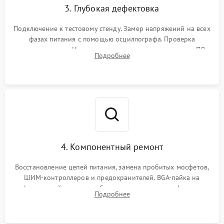
3. Глубокая дефектовка
Подключение к тестовому стенду. Замер напряжений на всех
фазах питания с помощью осциллографа. Проверка
инициализации. Использование специализированного ПО
Подробнее
MATS
4. Компонентный ремонт
Восстановление цепей питания, замена пробитых мосфетов,
ШИМ-контроллеров и предохранителей. BGA-пайка на
инфракрасной станции реболлинг или замена графического
Подробнее
чипа и дефектной памяти GDDR. Прошивка BIOS
программатором.