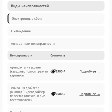
Виды неисправностей
Электронные сбои
Охлаждение
Аппаратные неисправности
Неисправности
Стоимость
Перегрев и термопроблемы
Артефакты на экране
Видео
(квадраты, полосы, рваная
3500 ₽
Подробнее →
картинка)
Программные ошибки
Зависания драйвера
(ошибка “Видеодрайвер
Интерфейсные и коммуникационные проблемы
2500 ₽
Подробнее →
перестал отвечать и был
восстановлен”)
Питание