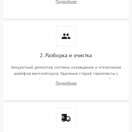
Подробнее
короткое замыкание основных дросселей питания GPU и
Режим работы
памяти.
ПО/Микропрограмма
2. Разборка и очистка
Аккуратный демонтаж системы охлаждения и отключение
шлейфов вентиляторов. Удаление старой термопасты с
кристалла графического чипа и термопрокладок с банок
Подробнее
памяти и зоны VRM. Очистка платы от пыли и окислов.