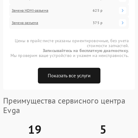
Замена HDMI-разъема
625 р
Замена разъема
375 р
Цены в прайс-листе указаны ориентировочные, без учета
стоимости запчастей.
Записывайтесь на бесплатную диагностику.
Мы проверим ваше устройство и укажем на неисправность.
Показать все услуги
Преимущества сервисного центра
Evga
19
5