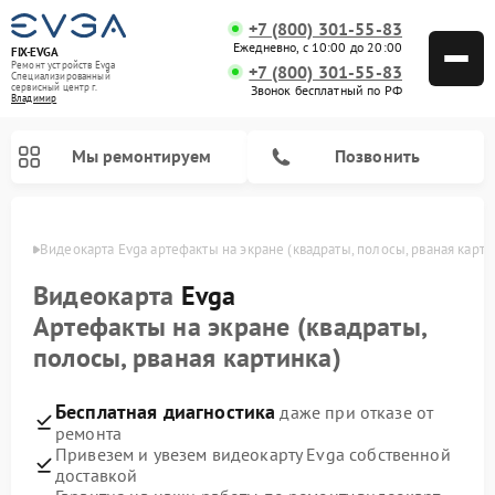
+7 (800) 301-55-83
Ежедневно, с 10:00 до 20:00
FIX-EVGA
Ремонт устройств Evga
+7 (800) 301-55-83
Специализированный
cервисный центр г.
Звонок бесплатный по РФ
Владимир
Мы ремонтируем
Позвонить
имире
Видеокарта Evga артефакты на экране (квадраты, полосы, рваная карти
Видеокарта
Evga
Артефакты на экране (квадраты,
полосы, рваная картинка)
Бесплатная диагностика
даже при отказе от
ремонта
Привезем и увезем видеокарту Evga собственной
доставкой