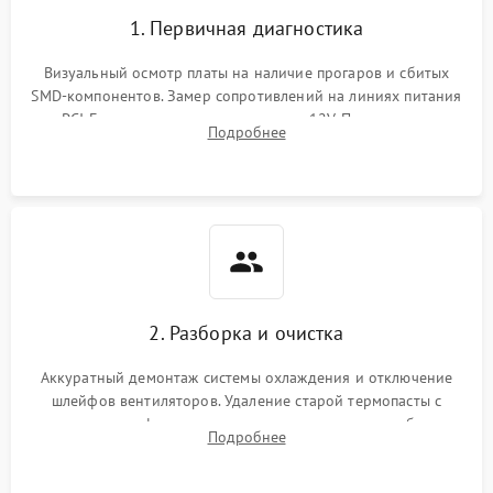
1. Первичная диагностика
Визуальный осмотр платы на наличие прогаров и сбитых
SMD-компонентов. Замер сопротивлений на линиях питания
PCI-E и дополнительных разъемах 12V. Проверка на
Подробнее
короткое замыкание основных дросселей питания GPU и
памяти.
2. Разборка и очистка
Аккуратный демонтаж системы охлаждения и отключение
шлейфов вентиляторов. Удаление старой термопасты с
кристалла графического чипа и термопрокладок с банок
Подробнее
памяти и зоны VRM. Очистка платы от пыли и окислов.