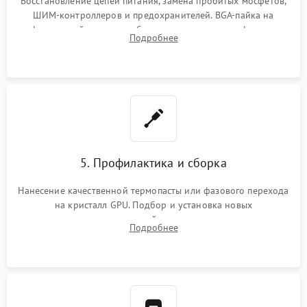
Восстановление цепей питания, замена пробитых мосфетов,
ШИМ-контроллеров и предохранителей. BGA-пайка на
инфракрасной станции реболлинг или замена графического
Подробнее
чипа и дефектной памяти GDDR. Прошивка BIOS
программатором.
5. Профилактика и сборка
Нанесение качественной термопасты или фазового перехода
на кристалл GPU. Подбор и установка новых
термопрокладок правильной толщины на память и цепи
Подробнее
питания. Монтаж радиатора и бэкплейта, подключение и
проверка кулеров.