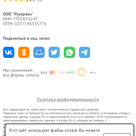
ООО "Русервис"
ИНН 7702633247
ОГРН 1077746335776
Поделиться в соц. сетях:
Мы принимаем
все формы оплаты
Политика конфиденциальности
Вся информация на сайте носит исключительно справочный характер.
Товарные знаки используются исключительно для описания устройств, в отношении которых
сервисные центры vla.evga-fix.ru предоставляют услуги по ремонту. Услуги оказываются в
неавторизованных сервисных центрах vla.evga-fix.ru, которые не связаны с
правообладателями товарных знаков или их официальными представителями.
Ремонт осуществляется для устройств, уже введенных в гражданский оборот в соответствии
Этот сайт использует файлы cookie. Вы можете
со статьей 1487 ГК РФ.
Использование товарных знаков не преследует цели индивидуализации услуг или введения