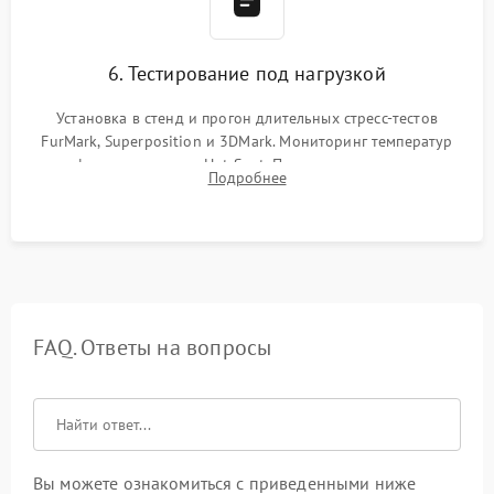
6. Тестирование под нагрузкой
Установка в стенд и прогон длительных стресс-тестов
FurMark, Superposition и 3DMark. Мониторинг температур
графического чипа и Hot Spot. Проверка на отсутствие
Подробнее
артефактов изображения, вылетов драйвера и зависаний.
FAQ. Ответы на вопросы
Вы можете ознакомиться с приведенными ниже