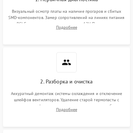
Визуальный осмотр платы на наличие прогаров и сбитых
SMD-компонентов. Замер сопротивлений на линиях питания
PCI-E и дополнительных разъемах 12V. Проверка на
Подробнее
короткое замыкание основных дросселей питания GPU и
памяти.
2. Разборка и очистка
Аккуратный демонтаж системы охлаждения и отключение
шлейфов вентиляторов. Удаление старой термопасты с
кристалла графического чипа и термопрокладок с банок
Подробнее
памяти и зоны VRM. Очистка платы от пыли и окислов.