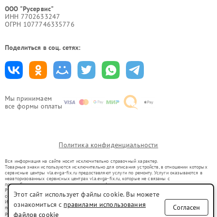
ООО "Русервис"
ИНН 7702633247
ОГРН 1077746335776
Поделиться в соц. сетях:
Мы принимаем
все формы оплаты
Политика конфиденциальности
Вся информация на сайте носит исключительно справочный характер.
Товарные знаки используются исключительно для описания устройств, в отношении которых
сервисные центры vla.evga-fix.ru предоставляют услуги по ремонту. Услуги оказываются в
неавторизованных сервисных центрах vla.evga-fix.ru, которые не связаны с
правообладателями товарных знаков или их официальными представителями.
Ремонт осуществляется для устройств, уже введенных в гражданский оборот в соответствии
Этот сайт использует файлы cookie. Вы можете
со статьей 1487 ГК РФ.
Использование товарных знаков не преследует цели индивидуализации услуг или введения
ознакомиться с
правилами использования
Согласен
потребителей в заблуждение, а служит для информирования о предоставляемых услугах по
ремонту техники указанных брендов.
файлов cookie