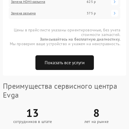
Замена HDMI-разъема
625 р
Замена разъема
375 р
Цены в прайс-листе указаны ориентировочные, без учета
стоимости запчастей.
Записывайтесь на бесплатную диагностику.
Мы проверим ваше устройство и укажем на неисправность.
Показать все услуги
Преимущества сервисного центра
Evga
13
8
сотрудников в штате
лет на рынке