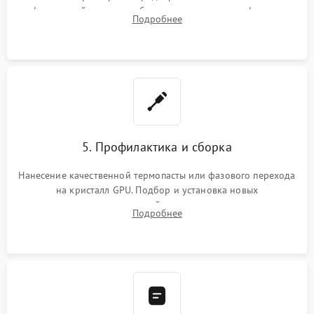
инфракрасной станции реболлинг или замена графического
Подробнее
чипа и дефектной памяти GDDR. Прошивка BIOS
программатором.
5. Профилактика и сборка
Нанесение качественной термопасты или фазового перехода
на кристалл GPU. Подбор и установка новых
термопрокладок правильной толщины на память и цепи
Подробнее
питания. Монтаж радиатора и бэкплейта, подключение и
проверка кулеров.