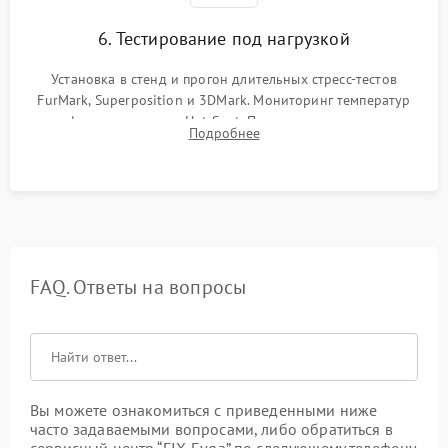
6. Тестирование под нагрузкой
Установка в стенд и прогон длительных стресс-тестов
FurMark, Superposition и 3DMark. Мониторинг температур
графического чипа и Hot Spot. Проверка на отсутствие
Подробнее
артефактов изображения, вылетов драйвера и зависаний.
FAQ. Ответы на вопросы
Вы можете ознакомиться с приведенными ниже
часто задаваемыми вопросами, либо обратиться в
сервисный центр “FIX-Evga” по следующему телефону