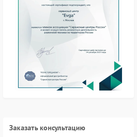
Порядок устранения
неполравности
Процесс выполняется по четкому алгоритму, что
обеспечивает надежный результат. Работы в сервисе
Evga проводятся с применением
специализированного оборудования.
Полное удаление всех следов предыдущих
драйверов и вспомогательного ПО.
Аппаратная диагностика платы на предмет сбоя
электронных компонентов.
При необходимости — обновление микрокода
устройства до актуальной версии.
Финальным этапом является установка рабочих
драйверов. Для гарантированного решения задачи
рекомендуется обратиться в сервисный центр Evga,
где используется оригинальное программное
обеспечение и методики производителя.
Заказать консультацию