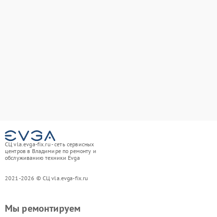
СЦ vla.evga-fix.ru - сеть сервисных
центров в Владимире по ремонту и
обслуживанию техники Evga
2021-2026 © СЦ vla.evga-fix.ru
Мы ремонтируем