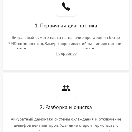
1. Первичная диагностика
Визуальный осмотр платы на наличие прогаров и сбитых
SMD-компонентов. Замер сопротивлений на линиях питания
PCI-E и дополнительных разъемах 12V. Проверка на
Подробнее
короткое замыкание основных дросселей питания GPU и
памяти.
2. Разборка и очистка
Аккуратный демонтаж системы охлаждения и отключение
шлейфов вентиляторов. Удаление старой термопасты с
кристалла графического чипа и термопрокладок с банок