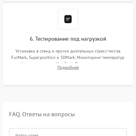
6. Тестирование под нагрузкой
Установка в стенд и прогон длительных стресс-тестов
FurMark, Superposition и 3DMark. Мониторинг температур
графического чипа и Hot Spot. Проверка на отсутствие
Подробнее
артефактов изображения, вылетов драйвера и зависаний.
FAQ. Ответы на вопросы