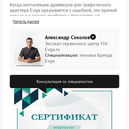
Когда инсталляция драйверов для графического
адаптера Evga прерывается с ошибкой, это прямой
сигнал о наличии проблемы. Устройство не
раскроет свой потенциал без специального
Читать далее
программного обеспечения. Подобная ситуация
требует профессионального анализа.
Александр Соколов
Почему возникает эта проблема
Эксперт сервисного центр FIX-
Evga.ru
Специализация:
техника бренда
Сложности при установке драйвера обусловлены
Evga
несколькими факторами. Первичная диагностика
позволяет определить главную причину. Основные
варианты:
Консультация со специалистом
Наличие в системе конфликтующих
программных компонентов.
Аппаратная неисправность графического чипа
или памяти.
Некорректные настройки или данные в
прошивке видеокарты.
Качественный ремонт Evga начинается с точного
определения этого обстоятельства.