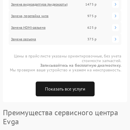
Замена видеоадаптера (видеокарты)
1475 р
Замена, перепайка чипа
975 р
Замена HDMI-разъема
625 р
Замена разъема
375 р
Цены в прайс-листе указаны ориентировочные, без учета
стоимости запчастей.
Записывайтесь на бесплатную диагностику.
Мы проверим ваше устройство и укажем на неисправность.
Показать все услуги
Преимущества сервисного центра
Evga