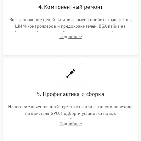
4. Компонентный ремонт
Восстановление цепей питания, замена пробитых мосфетов,
ШИМ-контроллеров и предохранителей. BGA-пайка на
инфракрасной станции реболлинг или замена графического
Подробнее
чипа и дефектной памяти GDDR. Прошивка BIOS
программатором.
5. Профилактика и сборка
Нанесение качественной термопасты или фазового перехода
на кристалл GPU. Подбор и установка новых
термопрокладок правильной толщины на память и цепи
Подробнее
питания. Монтаж радиатора и бэкплейта, подключение и
проверка кулеров.