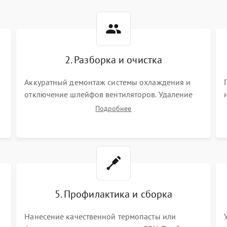
2. Разборка и очистка
Аккуратный демонтаж системы охлаждения и
отключение шлейфов вентиляторов. Удаление
старой термопасты с кристалла графического
Подробнее
чипа и термопрокладок с банок памяти и зоны
VRM. Очистка платы от пыли и окислов.
5. Профилактика и сборка
Нанесение качественной термопасты или