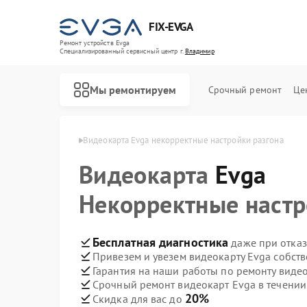
FIX-EVGA
Ремонт устройств Evga
Специализированный cервисный центр г.
Владимир
Мы ремонтируем
Срочный ремонт
Це
рт Evga в Владимире
Видеокарта Evga некорректные настройки разгона
Видеокарта
Evga
Некорректные настр
Бесплатная диагностика
даже при отказ
Привезем и увезем видеокарту Evga собст
Гарантия на наши работы по ремонту виде
Срочный ремонт видеокарт Evga в течении
20%
Скидка для вас до