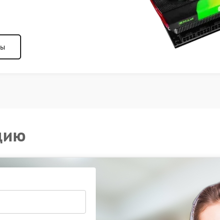
ны
цию