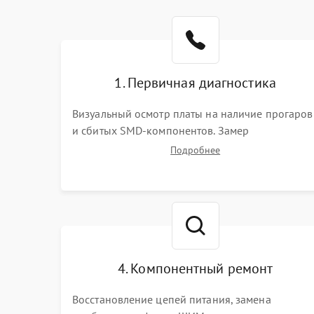
1. Первичная диагностика
Визуальный осмотр платы на наличие прогаров
и сбитых SMD-компонентов. Замер
сопротивлений на линиях питания PCI-E и
Подробнее
дополнительных разъемах 12V. Проверка на
короткое замыкание основных дросселей
питания GPU и памяти.
4. Компонентный ремонт
Восстановление цепей питания, замена