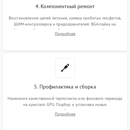
4. Компонентный ремонт
Восстановление цепей питания, замена пробитых мосфетов,
ШИМ-контроллеров и предохранителей. BGA-пайка на
инфракрасной станции реболлинг или замена графического
Подробнее
чипа и дефектной памяти GDDR. Прошивка BIOS
программатором.
5. Профилактика и сборка
Нанесение качественной термопасты или фазового перехода
на кристалл GPU. Подбор и установка новых
термопрокладок правильной толщины на память и цепи
Подробнее
питания. Монтаж радиатора и бэкплейта, подключение и
проверка кулеров.