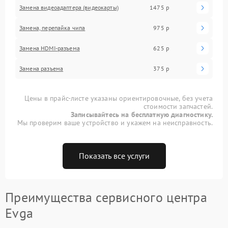
Замена видеоадаптера (видеокарты)
1475 р
Замена, перепайка чипа
975 р
Замена HDMI-разъема
625 р
Замена разъема
375 р
Цены в прайс-листе указаны ориентировочные, без учета
стоимости запчастей.
Записывайтесь на бесплатную диагностику.
Мы проверим ваше устройство и укажем на неисправность.
Показать все услуги
Преимущества сервисного центра
Evga