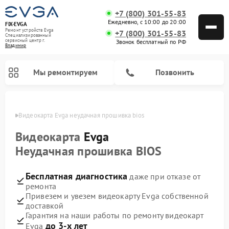
+7 (800) 301-55-83
Ежедневно, с 10:00 до 20:00
FIX-EVGA
Ремонт устройств Evga
+7 (800) 301-55-83
Специализированный
cервисный центр г.
Звонок бесплатный по РФ
Владимир
Мы ремонтируем
Позвонить
имире
Видеокарта Evga неудачная прошивка bios
Видеокарта
Evga
Неудачная прошивка BIOS
Бесплатная диагностика
даже при отказе от
ремонта
Привезем и увезем видеокарту Evga собственной
доставкой
Гарантия на наши работы по ремонту видеокарт
до 3-х лет
Evga