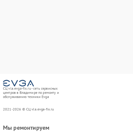
СЦ vla.evga-fix.ru - сеть сервисных
центров в Владимире по ремонту и
обслуживанию техники Evga
2021-2026 © СЦ vla.evga-fix.ru
Мы ремонтируем