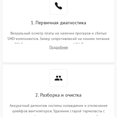
1. Первичная диагностика
Визуальный осмотр платы на наличие прогаров и сбитых
SMD-компонентов. Замер сопротивлений на линиях питания
PCI-E и дополнительных разъемах 12V. Проверка на
Подробнее
короткое замыкание основных дросселей питания GPU и
памяти.
2. Разборка и очистка
Аккуратный демонтаж системы охлаждения и отключение
шлейфов вентиляторов. Удаление старой термопасты с
кристалла графического чипа и термопрокладок с банок