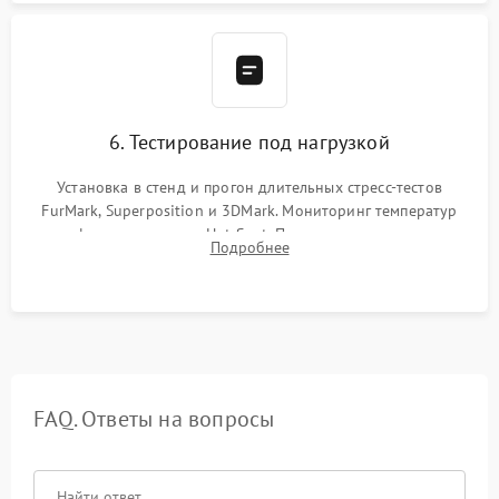
6. Тестирование под нагрузкой
Установка в стенд и прогон длительных стресс-тестов
FurMark, Superposition и 3DMark. Мониторинг температур
графического чипа и Hot Spot. Проверка на отсутствие
Подробнее
артефактов изображения, вылетов драйвера и зависаний.
FAQ. Ответы на вопросы