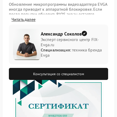
Обновление микропрограммы видеоадаптера EVGA
иногда приводит к аппаратной блокировке. Если
после попытки обновить BIOS экран остается
черным, а карта не инициализируется, вероятно,
Читать далее
процедура была прервана или использована
неверная версия прошивки. Для решения
Александр Соколов
проблемы необходим специализированный ремонт
EVGA с применением программатора.
Эксперт сервисного центр FIX-
Evga.ru
Характерные признаки
Специализация:
техника бренда
Evga
проблемы
Полное отсутствие изображения при включении
компьютера.
Консультация со специалистом
Система не определяет устройство в списке
оборудования.
Вентиляторы на видеокарте могут вращаться, но
сигнал отсутствует.
Процедура ремонта
Квалифицированный сервис EVGA для подобных