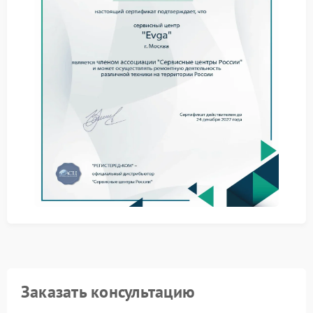
случаев предполагает точную последовательность
действий. Основные этапы:
Аппаратная диагностика для исключения
физических повреждений.
Определение оригинальной ревизии устройства и
поиск валидного файла BIOS.
Перепрошивка памяти через интерфейс SPI с
использованием профессионального
оборудования.
Для успешного выполнения работ нужен доступ к
технической базе и опыт. Рекомендуется
обращаться в официальный сервисный центр EVGA,
где есть необходимые инструменты и оригинальные
микропрограммы. Это гарантирует, что устройство
вернется к рабочему состоянию с полным
сохранением функционала.
Заказать консультацию