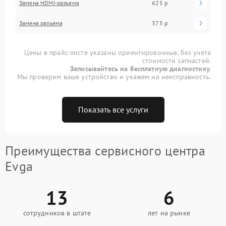
Замена HDMI-разъема
625 р
Замена разъема
375 р
Цены в прайс-листе указаны ориентировочные, без учета
стоимости запчастей.
Записывайтесь на бесплатную диагностику.
Мы проверим ваше устройство и укажем на неисправность.
Показать все услуги
Преимущества сервисного центра
Evga
13
6
сотрудников в штате
лет на рынке