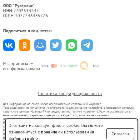
ООО "Русервис"
ИНН 7702633247
ОГРН 1077746335776
Поделиться в соц. сетях:
Мы принимаем
все формы оплаты
Политика конфиденциальности
Вся информация на сайте носит исключительно справочный характер.
Товарные знаки используются исключительно для описания устройств, в отношении которых
сервисные центры vla.evga-fix.ru предоставляют услуги по ремонту. Услуги оказываются в
неавторизованных сервисных центрах vla.evga-fix.ru, которые не связаны с
правообладателями товарных знаков или их официальными представителями.
Ремонт осуществляется для устройств, уже введенных в гражданский оборот в соответствии
Этот сайт использует файлы cookie. Вы можете
со статьей 1487 ГК РФ.
Использование товарных знаков не преследует цели индивидуализации услуг или введения
ознакомиться с
правилами использования
Согласен
потребителей в заблуждение, а служит для информирования о предоставляемых услугах по
ремонту техники указанных брендов.
файлов cookie