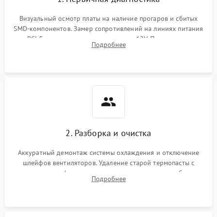
Визуальный осмотр платы на наличие прогаров и сбитых
SMD-компонентов. Замер сопротивлений на линиях питания
PCI-E и дополнительных разъемах 12V. Проверка на
Подробнее
короткое замыкание основных дросселей питания GPU и
памяти.
2. Разборка и очистка
Аккуратный демонтаж системы охлаждения и отключение
шлейфов вентиляторов. Удаление старой термопасты с
кристалла графического чипа и термопрокладок с банок
Подробнее
памяти и зоны VRM. Очистка платы от пыли и окислов.