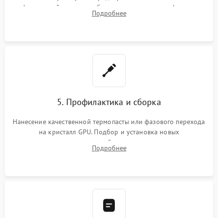
инфракрасной станции реболлинг или замена графического
Подробнее
чипа и дефектной памяти GDDR. Прошивка BIOS
программатором.
5. Профилактика и сборка
Нанесение качественной термопасты или фазового перехода
на кристалл GPU. Подбор и установка новых
термопрокладок правильной толщины на память и цепи
Подробнее
питания. Монтаж радиатора и бэкплейта, подключение и
проверка кулеров.