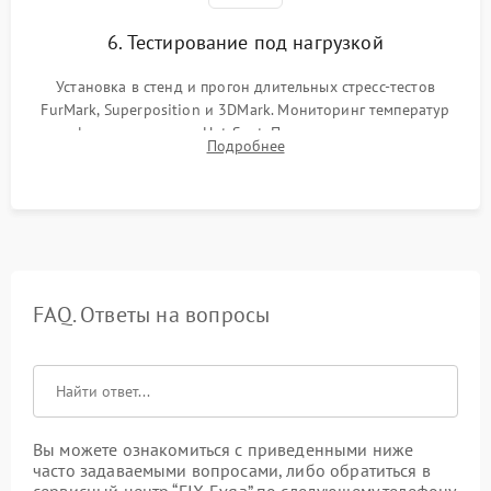
6. Тестирование под нагрузкой
Установка в стенд и прогон длительных стресс-тестов
FurMark, Superposition и 3DMark. Мониторинг температур
графического чипа и Hot Spot. Проверка на отсутствие
Подробнее
артефактов изображения, вылетов драйвера и зависаний.
FAQ. Ответы на вопросы
Вы можете ознакомиться с приведенными ниже
часто задаваемыми вопросами, либо обратиться в
сервисный центр “FIX-Evga” по следующему телефону