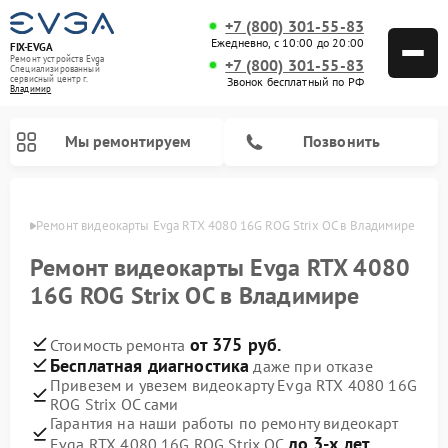
+7 (800) 301-55-83
Ежедневно, с 10:00 до 20:00
FIX-EVGA
Ремонт устройств Evga
+7 (800) 301-55-83
Специализированный
cервисный центр г.
Звонок бесплатный по РФ
Владимир
Мы ремонтируем
Позвонить
имире
Ремонт видеокарты Evga RTX 4080 16G ROG Strix OC в Владимире
Ремонт видеокарты Evga RTX 4080
16G ROG Strix OC в Владимире
от 375 руб.
Стоимость ремонта
Бесплатная диагностика
даже при отказе
Привезем и увезем видеокарту Evga RTX 4080 16G
ROG Strix OC сами
Гарантия на наши работы по ремонту видеокарт
до 3-х лет
Evga RTX 4080 16G ROG Strix OC