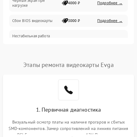
Черный экран при
4000 ₽
Подробнее →
нагрузке
Электропитание
Сбои BIOS видеокарты
3000 ₽
Подробнее →
ПО
Нестабильная работа
Электронные компоненты
после обновления
2000 ₽
Подробнее →
драйверов
Интерфейсы
Этапы ремонта видеокарты Evga
Общие поломки
Система охлаждения
Экран (дисплей)
1. Первичная диагностика
Программные сбои
Визуальный осмотр платы на наличие прогаров и сбитых
SMD-компонентов. Замер сопротивлений на линиях питания
Механические повреждения
PCI-E и дополнительных разъемах 12V. Проверка на