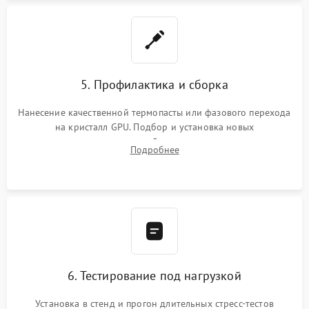
5. Профилактика и сборка
Нанесение качественной термопасты или фазового перехода
на кристалл GPU. Подбор и установка новых
термопрокладок правильной толщины на память и цепи
Подробнее
питания. Монтаж радиатора и бэкплейта, подключение и
проверка кулеров.
6. Тестирование под нагрузкой
Установка в стенд и прогон длительных стресс-тестов