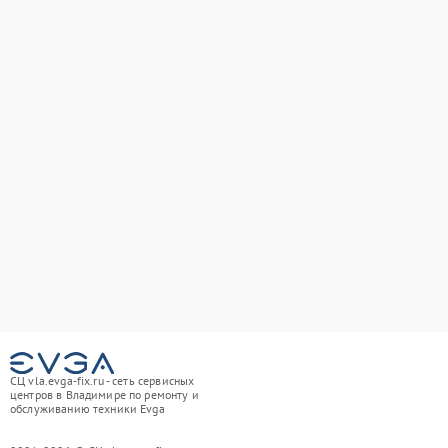
СЦ vla.evga-fix.ru - сеть сервисных
центров в Владимире по ремонту и
обслуживанию техники Evga