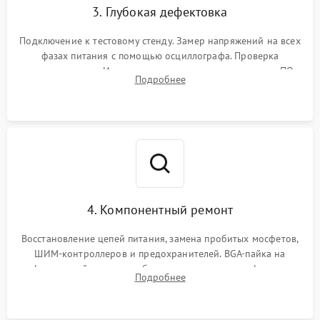
3. Глубокая дефектовка
Подключение к тестовому стенду. Замер напряжений на всех
фазах питания с помощью осциллографа. Проверка
инициализации. Использование специализированного ПО
Подробнее
MATS
4. Компонентный ремонт
Восстановление цепей питания, замена пробитых мосфетов,
ШИМ-контроллеров и предохранителей. BGA-пайка на
инфракрасной станции реболлинг или замена графического
Подробнее
чипа и дефектной памяти GDDR. Прошивка BIOS
программатором.