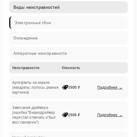
Виды неисправностей
Электронные сбои
Охлаждение
Аппаратные неисправности
Неисправности
Стоимость
Перегрев и термопроблемы
Артефакты на экране
Видео
(квадраты, полосы, рваная
3500 ₽
Подробнее →
картинка)
Программные ошибки
Зависания драйвера
(ошибка “Видеодрайвер
Интерфейсные и коммуникационные проблемы
2500 ₽
Подробнее →
перестал отвечать и был
восстановлен”)
Питание