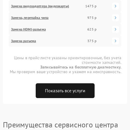
Замена видеоадаптера (видеокарты)
1475 р
Замена, перепайка чипа
975 р
Замена HDMI-разъема
625 р
Замена разъема
375 р
Цены в прайс-листе указаны ориентировочные, без учета
стоимости запчастей.
Записывайтесь на бесплатную диагностику.
Мы проверим ваше устройство и укажем на неисправность.
Показать все услуги
Преимущества сервисного центра