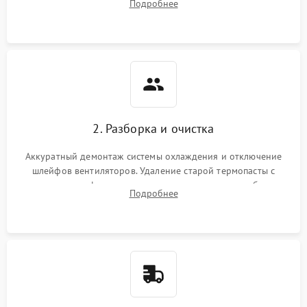
Подробнее
короткое замыкание основных дросселей питания GPU и
Режим работы
памяти.
ПО/Микропрограмма
2. Разборка и очистка
Аккуратный демонтаж системы охлаждения и отключение
шлейфов вентиляторов. Удаление старой термопасты с
кристалла графического чипа и термопрокладок с банок
Подробнее
памяти и зоны VRM. Очистка платы от пыли и окислов.