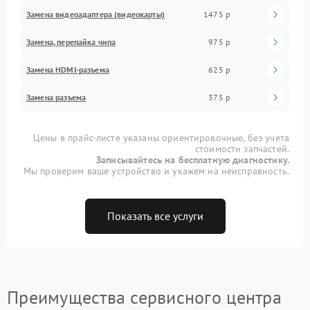
Замена видеоадаптера (видеокарты)
1475 р
Замена, перепайка чипа
975 р
Замена HDMI-разъема
625 р
Замена разъема
375 р
Цены в прайс-листе указаны ориентировочные, без учета
стоимости запчастей.
Записывайтесь на бесплатную диагностику.
Мы проверим ваше устройство и укажем на неисправность.
Показать все услуги
Преимущества сервисного центра