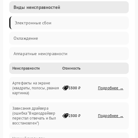
Виды неисправностей
Электронные сбои
Охлаждение
Аппаратные неисправности
Неисправности
Стоимость
Перегрев и термопроблемы
Артефакты на экране
Видео
(квадраты, полосы, рваная
3500 ₽
Подробнее →
картинка)
Программные ошибки
Зависания драйвера
(ошибка “Видеодрайвер
Интерфейсные и коммуникационные проблемы
2500 ₽
Подробнее →
перестал отвечать и был
восстановлен”)
Питание