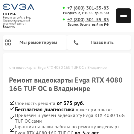
+7 (800) 301-55-83
Ежедневно, с 10:00 до 20:00
FIX-EVGA
Ремонт устройств Evga
+7 (800) 301-55-83
Специализированный
cервисный центр г.
Звонок бесплатный по РФ
Владимир
Мы ремонтируем
Позвонить
е
Ремонт видеокарты Evga RTX 4080 16G TUF OC в Владимире
Ремонт видеокарты Evga RTX 4080
16G TUF OC в Владимире
от 375 руб.
Стоимость ремонта
Бесплатная диагностика
даже при отказе
Привезем и увезем видеокарту Evga RTX 4080 16G
TUF OC сами
Гарантия на наши работы по ремонту видеокарт
до 3-х лет
Evga RTX 4080 16G TUF OC