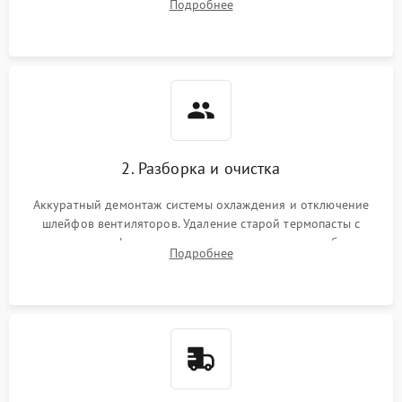
Подробнее
короткое замыкание основных дросселей питания GPU и
Режим работы
памяти.
ПО/Микропрограмма
2. Разборка и очистка
Аккуратный демонтаж системы охлаждения и отключение
шлейфов вентиляторов. Удаление старой термопасты с
кристалла графического чипа и термопрокладок с банок
Подробнее
памяти и зоны VRM. Очистка платы от пыли и окислов.