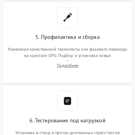
5. Профилактика и сборка
Нанесение качественной термопасты или фазового перехода
на кристалл GPU. Подбор и установка новых
термопрокладок правильной толщины на память и цепи
Подробнее
питания. Монтаж радиатора и бэкплейта, подключение и
проверка кулеров.
6. Тестирование под нагрузкой
Установка в стенд и прогон длительных стресс-тестов