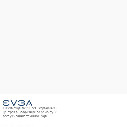
СЦ vla.evga-fix.ru - сеть сервисных
центров в Владимире по ремонту и
обслуживанию техники Evga