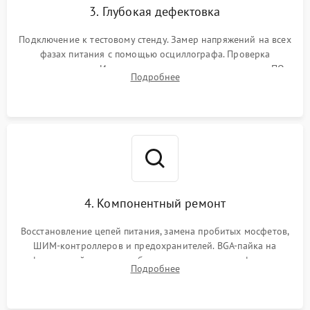
3. Глубокая дефектовка
Подключение к тестовому стенду. Замер напряжений на всех
фазах питания с помощью осциллографа. Проверка
инициализации. Использование специализированного ПО
Подробнее
MATS
4. Компонентный ремонт
Восстановление цепей питания, замена пробитых мосфетов,
ШИМ-контроллеров и предохранителей. BGA-пайка на
инфракрасной станции реболлинг или замена графического
Подробнее
чипа и дефектной памяти GDDR. Прошивка BIOS
программатором.