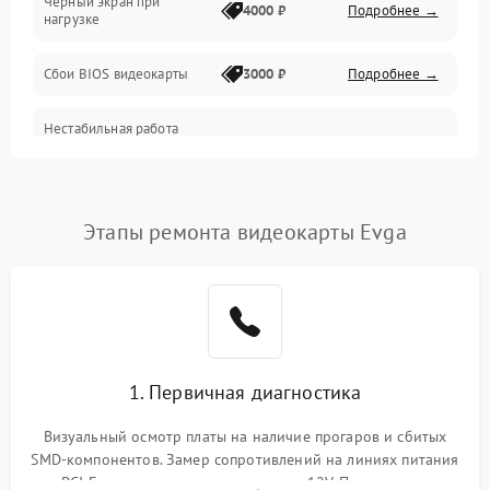
Черный экран при
4000 ₽
Подробнее →
нагрузке
Электропитание
Сбои BIOS видеокарты
3000 ₽
Подробнее →
ПО
Нестабильная работа
Электронные компоненты
после обновления
2000 ₽
Подробнее →
драйверов
Интерфейсы
Этапы ремонта видеокарты Evga
Общие поломки
Система охлаждения
Экран (дисплей)
1. Первичная диагностика
Программные сбои
Визуальный осмотр платы на наличие прогаров и сбитых
SMD-компонентов. Замер сопротивлений на линиях питания
Механические повреждения
PCI-E и дополнительных разъемах 12V. Проверка на