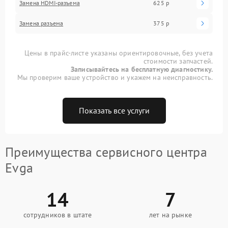
Замена HDMI-разъема
625 р
Замена разъема
375 р
Цены в прайс-листе указаны ориентировочные, без учета
стоимости запчастей.
Записывайтесь на бесплатную диагностику.
Мы проверим ваше устройство и укажем на неисправность.
Показать все услуги
Преимущества сервисного центра
Evga
14
7
сотрудников в штате
лет на рынке