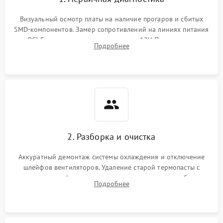
Визуальный осмотр платы на наличие прогаров и сбитых
SMD-компонентов. Замер сопротивлений на линиях питания
PCI-E и дополнительных разъемах 12V. Проверка на
Подробнее
короткое замыкание основных дросселей питания GPU и
памяти.
2. Разборка и очистка
Аккуратный демонтаж системы охлаждения и отключение
шлейфов вентиляторов. Удаление старой термопасты с
кристалла графического чипа и термопрокладок с банок
Подробнее
памяти и зоны VRM. Очистка платы от пыли и окислов.