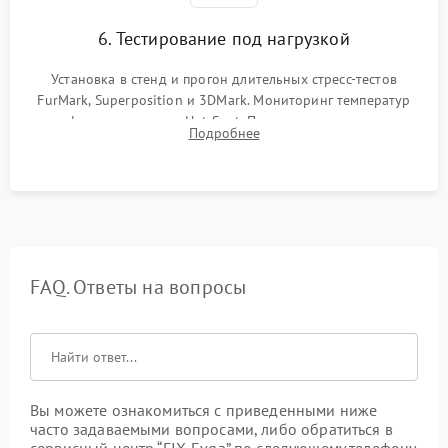
6. Тестирование под нагрузкой
Установка в стенд и прогон длительных стресс-тестов
FurMark, Superposition и 3DMark. Мониторинг температур
графического чипа и Hot Spot. Проверка на отсутствие
Подробнее
артефактов изображения, вылетов драйвера и зависаний.
FAQ. Ответы на вопросы
Вы можете ознакомиться с приведенными ниже
часто задаваемыми вопросами, либо обратиться в
сервисный центр “FIX-Evga” по следующему телефону