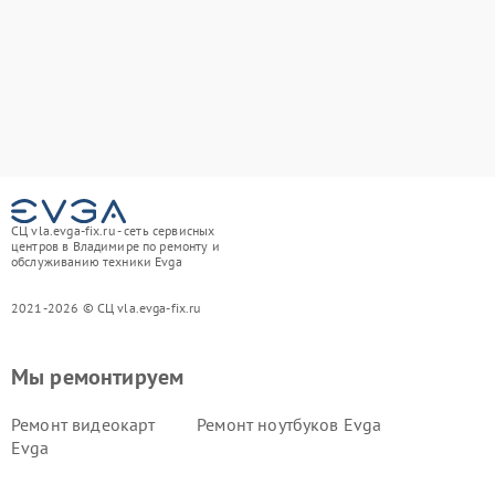
СЦ vla.evga-fix.ru - сеть сервисных
центров в Владимире по ремонту и
обслуживанию техники Evga
2021-2026 © СЦ vla.evga-fix.ru
Мы ремонтируем
Ремонт видеокарт
Ремонт ноутбуков Evga
Evga