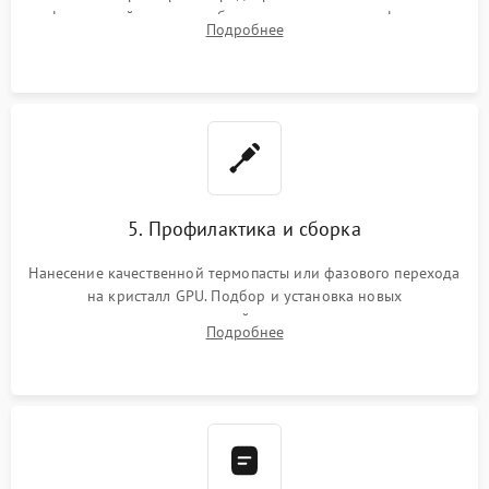
инфракрасной станции реболлинг или замена графического
Подробнее
чипа и дефектной памяти GDDR. Прошивка BIOS
программатором.
5. Профилактика и сборка
Нанесение качественной термопасты или фазового перехода
на кристалл GPU. Подбор и установка новых
термопрокладок правильной толщины на память и цепи
Подробнее
питания. Монтаж радиатора и бэкплейта, подключение и
проверка кулеров.