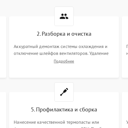
2. Разборка и очистка
Аккуратный демонтаж системы охлаждения и
отключение шлейфов вентиляторов. Удаление
старой термопасты с кристалла графического
Подробнее
чипа и термопрокладок с банок памяти и зоны
VRM. Очистка платы от пыли и окислов.
5. Профилактика и сборка
Нанесение качественной термопасты или