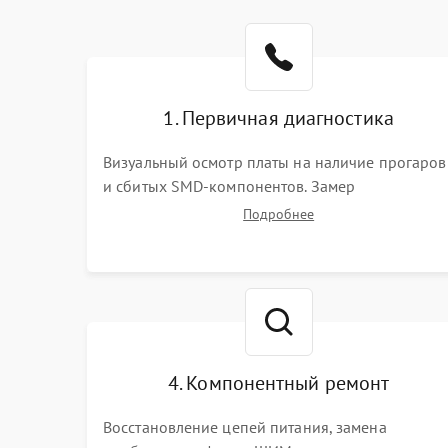
1. Первичная диагностика
Визуальный осмотр платы на наличие прогаров
и сбитых SMD-компонентов. Замер
сопротивлений на линиях питания PCI-E и
Подробнее
дополнительных разъемах 12V. Проверка на
короткое замыкание основных дросселей
питания GPU и памяти.
4. Компонентный ремонт
Восстановление цепей питания, замена