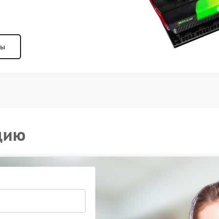
ны
цию