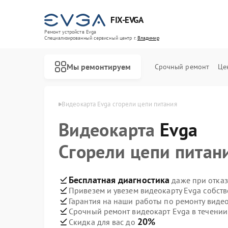
FIX-EVGA
Ремонт устройств Evga
Специализированный cервисный центр г.
Владимир
Мы ремонтируем
Срочный ремонт
Це
рт Evga в Владимире
Видеокарта Evga сгорели цепи питания
Видеокарта
Evga
Сгорели цепи питан
Бесплатная диагностика
даже при отказ
Привезем и увезем видеокарту Evga собст
Гарантия на наши работы по ремонту виде
Срочный ремонт видеокарт Evga в течении
20%
Скидка для вас до