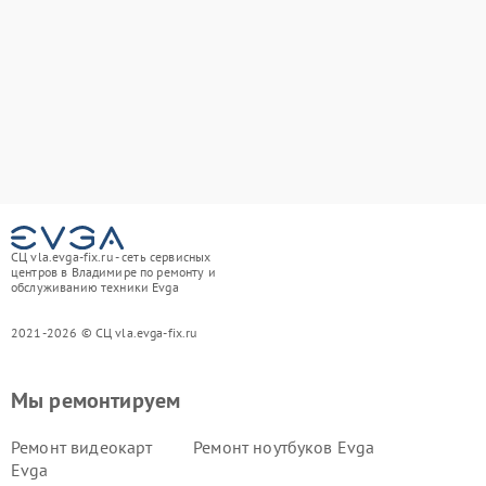
СЦ vla.evga-fix.ru - сеть сервисных
центров в Владимире по ремонту и
обслуживанию техники Evga
2021-2026 © СЦ vla.evga-fix.ru
Мы ремонтируем
Ремонт видеокарт
Ремонт ноутбуков Evga
Evga