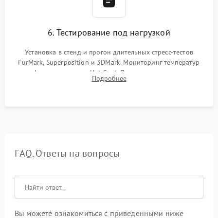
6. Тестирование под нагрузкой
Установка в стенд и прогон длительных стресс-тестов
FurMark, Superposition и 3DMark. Мониторинг температур
графического чипа и Hot Spot. Проверка на отсутствие
Подробнее
артефактов изображения, вылетов драйвера и зависаний.
FAQ. Ответы на вопросы
Вы можете ознакомиться с приведенными ниже