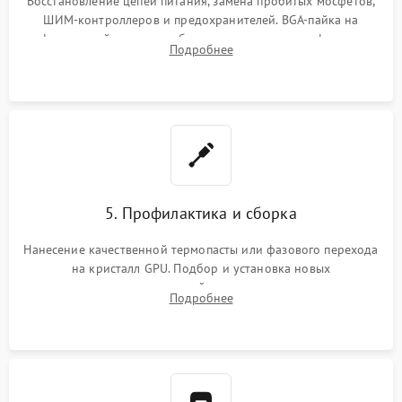
Восстановление цепей питания, замена пробитых мосфетов,
ШИМ-контроллеров и предохранителей. BGA-пайка на
инфракрасной станции реболлинг или замена графического
Подробнее
чипа и дефектной памяти GDDR. Прошивка BIOS
программатором.
5. Профилактика и сборка
Нанесение качественной термопасты или фазового перехода
на кристалл GPU. Подбор и установка новых
термопрокладок правильной толщины на память и цепи
Подробнее
питания. Монтаж радиатора и бэкплейта, подключение и
проверка кулеров.