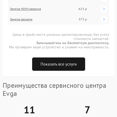
Замена HDMI-разъема
625 р
Замена разъема
375 р
Цены в прайс-листе указаны ориентировочные, без учета
стоимости запчастей.
Записывайтесь на бесплатную диагностику.
Мы проверим ваше устройство и укажем на неисправность.
Показать все услуги
Преимущества сервисного центра
Evga
11
7