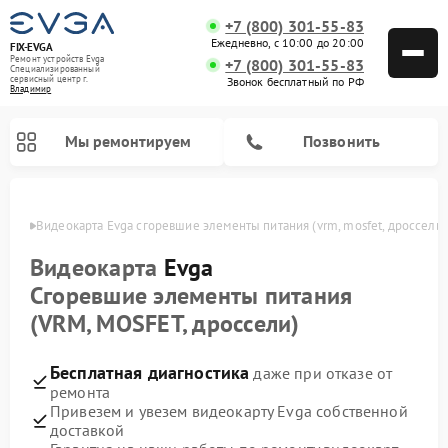
+7 (800) 301-55-83
Ежедневно, с 10:00 до 20:00
FIX-EVGA
Ремонт устройств Evga
+7 (800) 301-55-83
Специализированный
cервисный центр г.
Звонок бесплатный по РФ
Владимир
Мы ремонтируем
Позвонить
имире
Видеокарта Evga сгоревшие элементы питания (vrm, mosfet, дроссели)
Видеокарта
Evga
Сгоревшие элементы питания
(VRM, MOSFET, дроссели)
Бесплатная диагностика
даже при отказе от
ремонта
Привезем и увезем видеокарту Evga собственной
доставкой