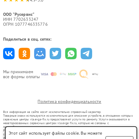
ООО "Русервис"
ИНН 7702633247
ОГРН 1077746335776
Поделиться в соц. сетях:
Мы принимаем
все формы оплаты
Политика конфиденциальности
Вся информация на сайте носит исключительно справочный характер.
Товарные знаки используются исключительно для описания устройств, в отношении которых
сервисные центры vla.evga-fix.ru предоставляют услуги по ремонту. Услуги оказываются в
неавторизованных сервисных центрах vla.evga-fix.ru, которые не связаны с
правообладателями товарных знаков или их официальными представителями.
Ремонт осуществляется для устройств, уже введенных в гражданский оборот в соответствии
Этот сайт использует файлы cookie. Вы можете
со статьей 1487 ГК РФ.
Использование товарных знаков не преследует цели индивидуализации услуг или введения