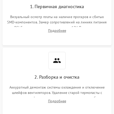
1. Первичная диагностика
Визуальный осмотр платы на наличие прогаров и сбитых
SMD-компонентов. Замер сопротивлений на линиях питания
PCI-E и дополнительных разъемах 12V. Проверка на
Подробнее
короткое замыкание основных дросселей питания GPU и
памяти.
2. Разборка и очистка
Аккуратный демонтаж системы охлаждения и отключение
шлейфов вентиляторов. Удаление старой термопасты с
кристалла графического чипа и термопрокладок с банок
Подробнее
памяти и зоны VRM. Очистка платы от пыли и окислов.