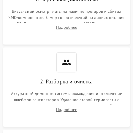
Визуальный осмотр платы на наличие прогаров и сбитых
SMD-компонентов. Замер сопротивлений на линиях питания
PCI-E и дополнительных разъемах 12V. Проверка на
Подробнее
короткое замыкание основных дросселей питания GPU и
памяти.
2. Разборка и очистка
Аккуратный демонтаж системы охлаждения и отключение
шлейфов вентиляторов. Удаление старой термопасты с
кристалла графического чипа и термопрокладок с банок
Подробнее
памяти и зоны VRM. Очистка платы от пыли и окислов.