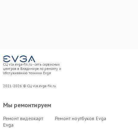
СЦ vla.evga-fix.ru - сеть сервисных
центров в Владимире по ремонту и
обслуживанию техники Evga
2021-2026 © СЦ vla.evga-fix.ru
Мы ремонтируем
Ремонт видеокарт
Ремонт ноутбуков Evga
Evga