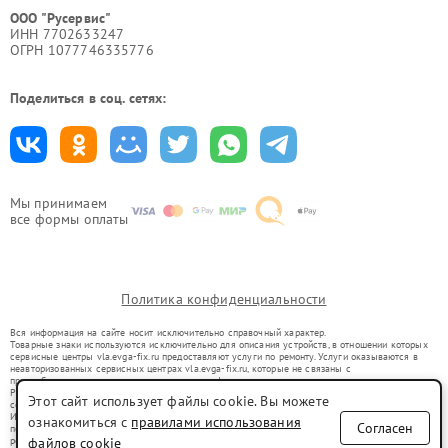
ООО "Русервис"
ИНН 7702633247
ОГРН 1077746335776
Поделиться в соц. сетях:
Мы принимаем
все формы оплаты
Политика конфиденциальности
Вся информация на сайте носит исключительно справочный характер.
Товарные знаки используются исключительно для описания устройств, в отношении которых
сервисные центры vla.evga-fix.ru предоставляют услуги по ремонту. Услуги оказываются в
неавторизованных сервисных центрах vla.evga-fix.ru, которые не связаны с
правообладателями товарных знаков или их официальными представителями.
Ремонт осуществляется для устройств, уже введенных в гражданский оборот в соответствии
Этот сайт использует файлы cookie. Вы можете
со статьей 1487 ГК РФ.
Использование товарных знаков не преследует цели индивидуализации услуг или введения
ознакомиться с
правилами использования
Согласен
потребителей в заблуждение, а служит для информирования о предоставляемых услугах по
ремонту техники указанных брендов.
файлов cookie