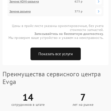
Замена HDMI-разъема
625 р
Замена разъема
375 р
Цены в прайс-листе указаны ориентировочные, без учета
стоимости запчастей.
Записывайтесь на бесплатную диагностику.
Мы проверим ваше устройство и укажем на неисправность.
Показать все услуги
Преимущества сервисного центра
Evga
14
7
сотрудников в штате
лет на рынке