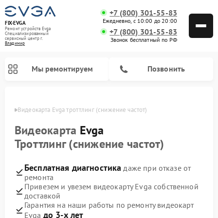
+7 (800) 301-55-83
Ежедневно, с 10:00 до 20:00
FIX-EVGA
Ремонт устройств Evga
+7 (800) 301-55-83
Специализированный
cервисный центр г.
Звонок бесплатный по РФ
Владимир
Мы ремонтируем
Позвонить
имире
Видеокарта Evga троттлинг (снижение частот)
Видеокарта
Evga
Троттлинг (снижение частот)
Бесплатная диагностика
даже при отказе от
ремонта
Привезем и увезем видеокарту Evga собственной
доставкой
Гарантия на наши работы по ремонту видеокарт
до 3-х лет
Evga