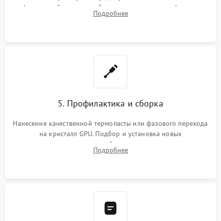
инфракрасной станции реболлинг или замена графического
Подробнее
чипа и дефектной памяти GDDR. Прошивка BIOS
программатором.
5. Профилактика и сборка
Нанесение качественной термопасты или фазового перехода
на кристалл GPU. Подбор и установка новых
термопрокладок правильной толщины на память и цепи
Подробнее
питания. Монтаж радиатора и бэкплейта, подключение и
проверка кулеров.