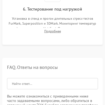
6. Тестирование под нагрузкой
Установка в стенд и прогон длительных стресс-тестов
FurMark, Superposition и 3DMark. Мониторинг температур
графического чипа и Hot Spot. Проверка на отсутствие
Подробнее
артефактов изображения, вылетов драйвера и зависаний.
FAQ. Ответы на вопросы
Вы можете ознакомиться с приведенными ниже
часто задаваемыми вопросами, либо обратиться в
сервисный центр “FIX-Evga” по следующему телефону