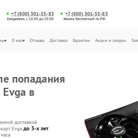
+7 (800) 301-55-83
+7 (800) 301-55-83
Ежедневно, с 10:00 до 20:00
Звонок бесплатный по РФ
ны
О нас
Отзывы
Доставка
Гарантии
Акции и скидки
Зая
и
ле попадания
 Evga в
венной доставкой
до 3-х лет
окарт Evga
 часа