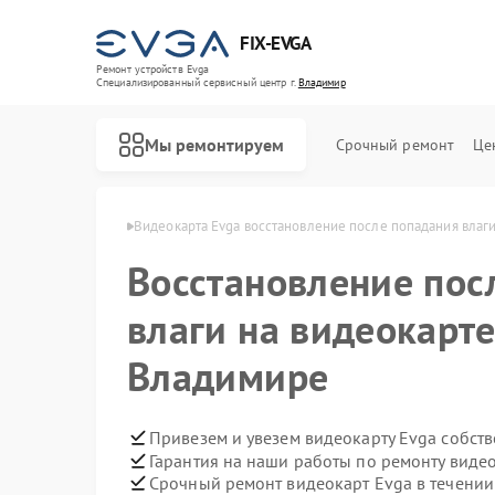
FIX-EVGA
Ремонт устройств Evga
Специализированный cервисный центр г.
Владимир
Мы ремонтируем
Срочный ремонт
Це
рт Evga в Владимире
Видеокарта Evga восстановление после попадания влаг
Восстановление пос
влаги на видеокарте
Владимире
Привезем и увезем видеокарту Evga собст
Гарантия на наши работы по ремонту виде
Срочный ремонт видеокарт Evga в течении