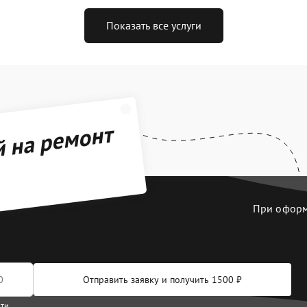
Показать все услуги
й на ремонт
При оформл
Отправить заявку и получить 1500 ₽
сти