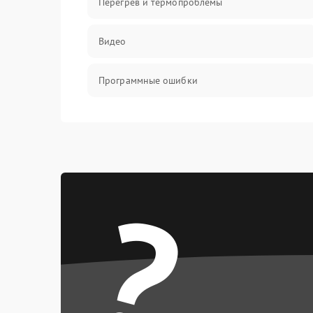
Перегрев и термопроблемы
Видео
Программные ошибки
Интерфейсные и коммуникационные
проблемы
Питание
?
Электропитание
ПО
Электронные компоненты