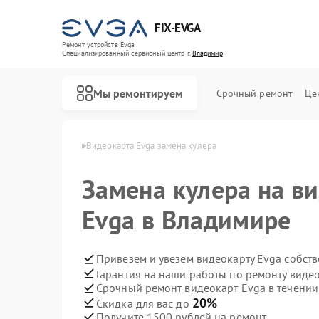
FIX-EVGA
Ремонт устройств Evga
Специализированный cервисный центр г.
Владимир
Мы ремонтируем
Срочный ремонт
Це
рт Evga в Владимире
Видеокарта Evga замена кулера
Замена кулера на в
Evga в Владимире
Привезем и увезем видеокарту Evga собст
Гарантия на наши работы по ремонту виде
Срочный ремонт видеокарт Evga в течении
20%
Скидка для вас до
Получите 1500 рублей на ремонт