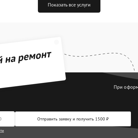
Показать все услуги
й на ремонт
При оформл
Отправить заявку и получить 1500 ₽
сти