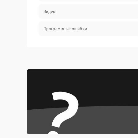
Видео
Программные ошибки
Интерфейсные и коммуникационные
проблемы
Питание
?
Электропитание
ПО
Электронные компоненты
Интерфейсы