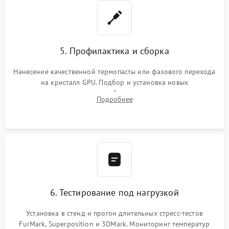
5. Профилактика и сборка
Нанесение качественной термопасты или фазового перехода
на кристалл GPU. Подбор и установка новых
термопрокладок правильной толщины на память и цепи
Подробнее
питания. Монтаж радиатора и бэкплейта, подключение и
проверка кулеров.
6. Тестирование под нагрузкой
Установка в стенд и прогон длительных стресс-тестов
FurMark, Superposition и 3DMark. Мониторинг температур