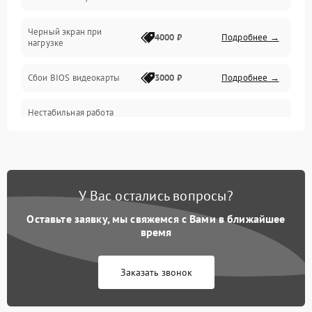
Питание
Черный экран при
4000 ₽
Подробнее →
нагрузке
Электропитание
Сбои BIOS видеокарты
3000 ₽
Подробнее →
ПО
Нестабильная работа
Электронные компоненты
после обновления
2000 ₽
Подробнее →
драйверов
Интерфейсы
Общие поломки
У Вас остались вопросы?
Оставьте заявку, мы свяжемся с Вами в ближайшее
Система охлаждения
время
Экран (дисплей)
Заказать звонок
Программные сбои