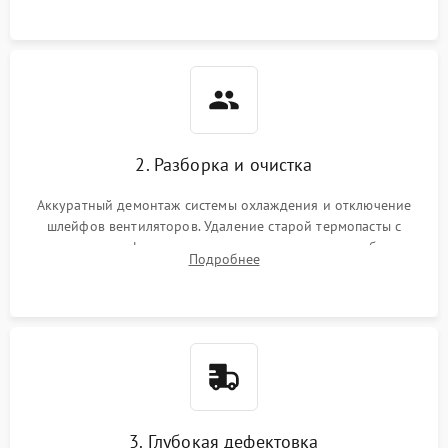
памяти.
2. Разборка и очистка
Аккуратный демонтаж системы охлаждения и отключение
шлейфов вентиляторов. Удаление старой термопасты с
кристалла графического чипа и термопрокладок с банок
Подробнее
памяти и зоны VRM. Очистка платы от пыли и окислов.
3. Глубокая дефектовка