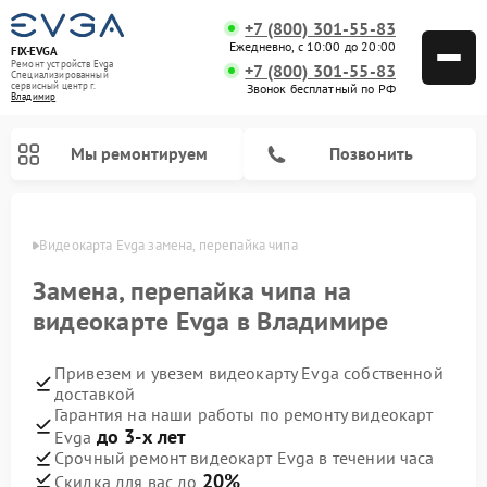
+7 (800) 301-55-83
Ежедневно, с 10:00 до 20:00
FIX-EVGA
Ремонт устройств Evga
+7 (800) 301-55-83
Специализированный
cервисный центр г.
Звонок бесплатный по РФ
Владимир
Мы ремонтируем
Позвонить
имире
Видеокарта Evga замена, перепайка чипа
Замена, перепайка чипа на
видеокарте Evga в Владимире
Привезем и увезем видеокарту Evga собственной
доставкой
Гарантия на наши работы по ремонту видеокарт
до 3-х лет
Evga
Срочный ремонт видеокарт Evga в течении часа
20%
Скидка для вас до