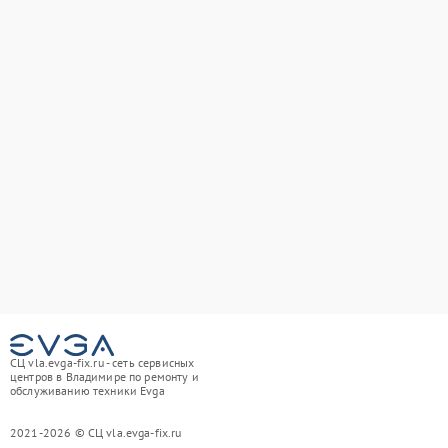
СЦ vla.evga-fix.ru - сеть сервисных
центров в Владимире по ремонту и
обслуживанию техники Evga
2021-2026 © СЦ vla.evga-fix.ru