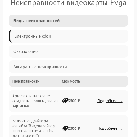
Неисправности видеокарты Evga
Виды неисправностей
Электронные сбои
Охлаждение
Аппаратные неисправности
Неисправности
Стоимость
Перегрев и термопроблемы
Артефакты на экране
Видео
(квадраты, полосы, рваная
3500 ₽
Подробнее →
картинка)
Программные ошибки
Зависания драйвера
(ошибка “Видеодрайвер
Интерфейсные и коммуникационные проблемы
2500 ₽
Подробнее →
перестал отвечать и был
восстановлен”)