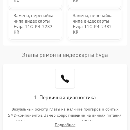
Замена, перепайка
Замена, перепайка
чипа видеокарты
чипа видеокарты
Evga 11G-P4-2282-
Evga 11G-P4-2382-
KR
KR
Этапы ремонта видеокарты Evga
1. Первичная диагностика
Визуальный осмотр платы на наличие прогаров и сбитых
SMD-компонентов. Замер сопротивлений на линиях питания
PCI-E и дополнительных разъемах 12V. Проверка на
Подробнее
короткое замыкание основных дросселей питания GPU и