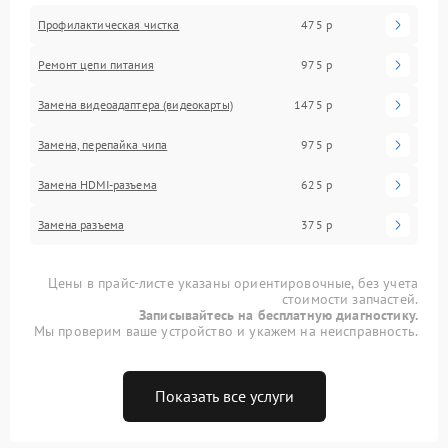
Профилактическая чистка
475 р
Ремонт цепи питания
975 р
Замена видеоадаптера (видеокарты)
1475 р
Замена, перепайка чипа
975 р
Замена HDMI-разъема
625 р
Замена разъема
375 р
Цены в прайс-листе указаны ориентировочные, без учета
стоимости запчастей.
Записывайтесь на бесплатную диагностику.
Мы проверим ваше устройство и укажем на неисправность.
Показать все услуги