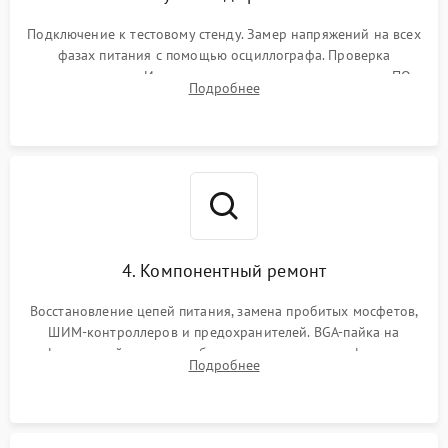
Подключение к тестовому стенду. Замер напряжений на всех
фазах питания с помощью осциллографа. Проверка
инициализации. Использование специализированного ПО
Подробнее
MATS
4. Компонентный ремонт
Восстановление цепей питания, замена пробитых мосфетов,
ШИМ-контроллеров и предохранителей. BGA-пайка на
инфракрасной станции реболлинг или замена графического
Подробнее
чипа и дефектной памяти GDDR. Прошивка BIOS
программатором.