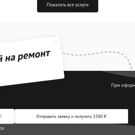
Показать все услуги
й на ремонт
При оформл
Отправить заявку и получить 1500 ₽
сти