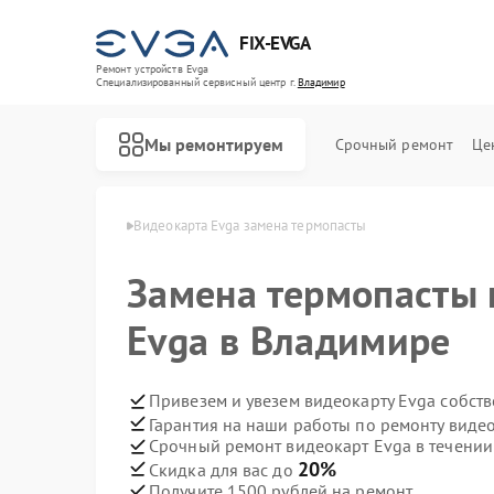
FIX-EVGA
Ремонт устройств Evga
Специализированный cервисный центр г.
Владимир
Мы ремонтируем
Срочный ремонт
Це
рт Evga в Владимире
Видеокарта Evga замена термопасты
Замена термопасты 
Evga в Владимире
Привезем и увезем видеокарту Evga собст
Гарантия на наши работы по ремонту виде
Срочный ремонт видеокарт Evga в течении
20%
Скидка для вас до
Получите 1500 рублей на ремонт