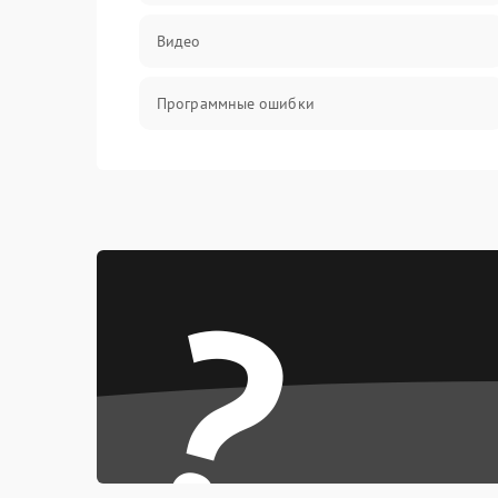
Видео
Программные ошибки
Интерфейсные и коммуникационные
проблемы
Питание
?
Электропитание
ПО
Электронные компоненты
Интерфейсы