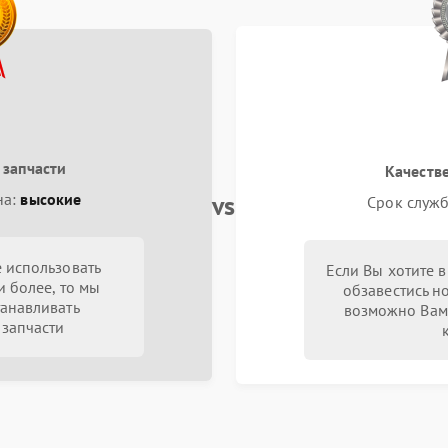
 запчасти
Качеств
vs
на:
высокие
Срок служб
 использовать
Если Вы хотите 
и более, то мы
обзавестись н
анавливать
возможно Вам
запчасти