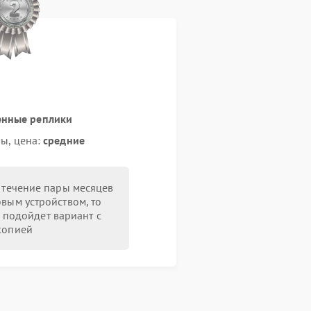
енные реплики
ы, цена:
средние
в течение пары месяцев
овым устройством, то
 подойдет вариант с
копией